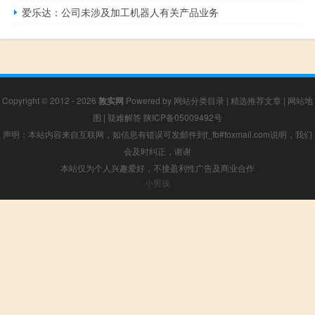
爱乐达：公司未涉及加工机器人有关产品业务
Copyright © 2012 - 2026
敦实网
Powered by
网站分类目录
|
精选推荐文章
|
网站地
图
|
疑难解答
陕ICP备05009492号
声明：本站内容来自互联网，如信息有错误可发邮件到f_fb#foxmail.com说明，我们
会及时纠正，谢谢
本站仅为个人兴趣爱好，不接盈利性广告及商业合作
小男孩