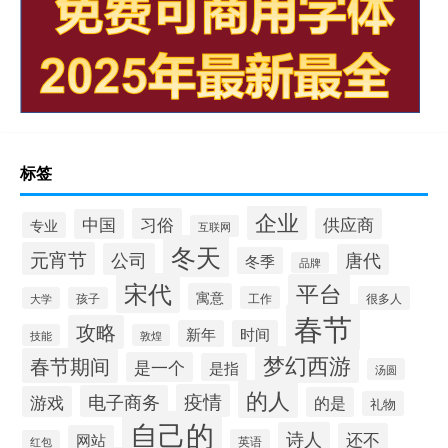
标签
企业
习俗
供应商
中国
专业
互联网
冬天
元宵节
公司
唐代
冬季
品牌
宋代
平台
寓意
工作
很多人
大学
孩子
春节
攻略
新年
时间
技能
敦煌
梦幻西游
春节期间
是一个
是指
汤圆
的人
疫情
电子商务
游戏
的是
礼物
自己的
诗人
还不
网站
英语
红包