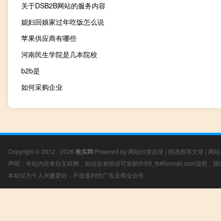
关于DSB2B网站的服务内容
媳妇回娘家过年吃饭怎么说
苹果供应商有哪些
河南民生学院是几本院校
b2b是
如何采购企业
Copyright © 2012 - 2026
敦实网
Powered by
网站分类目录
|
精选推荐文章
|
网站
声明：本站内容来自互联网，如信息有错误可发邮件到f_fb#foxmail.com说明
本站仅为个人兴趣爱好，不接盈利性广告及商业合作