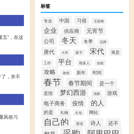
标签
习俗
中国
专业
互联网
企业
元宵节
供应商
五”，在这
冬天
公司
冬季
品牌
宋代
唐代
寓意
大学
孩子
平台
工作
很多人
技能
攻略
新年
时间
敦煌
行了，并不
春节
春节期间
是一个
梦幻西游
游戏
是指
汤圆
的人
疫情
电子商务
的是
网站
礼物
红包
重风俗习
自己的
诗人
还不
英语
采购
阿里巴巴
都是