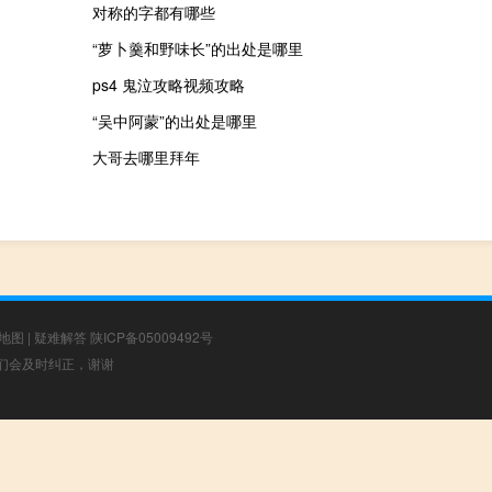
对称的字都有哪些
“萝卜羹和野味长”的出处是哪里
ps4 鬼泣攻略视频攻略
“吴中阿蒙”的出处是哪里
大哥去哪里拜年
地图
|
疑难解答
陕ICP备05009492号
，我们会及时纠正，谢谢