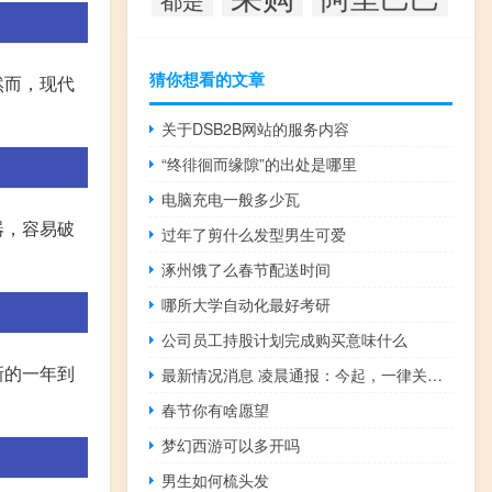
猜你想看的文章
然而，现代
关于DSB2B网站的服务内容
“终徘徊而缘隙”的出处是哪里
电脑充电一般多少瓦
器，容易破
过年了剪什么发型男生可爱
涿州饿了么春节配送时间
哪所大学自动化最好考研
公司员工持股计划完成购买意味什么
新的一年到
最新情况消息 凌晨通报：今起，一律关停！宁波一家公司已有12人确诊，北仑区开展第二轮全域全员核酸检测
春节你有啥愿望
梦幻西游可以多开吗
男生如何梳头发