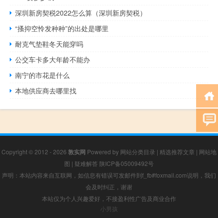
深圳新房契税2022怎么算（深圳新房契税）
“搔抑空怜发种种”的出处是哪里
耐克气垫鞋冬天能穿吗
公交车卡多大年龄不能办
南宁的市花是什么
本地供应商去哪里找
Copyright © 2012 - 2026
敦实网
Powered by
网站分类目录
|
精选推荐文章
|
网站地
图
|
疑难解答
陕ICP备05009492号
声明：本站内容来自互联网，如信息有错误可发邮件到f_fb#foxmail.com说明，我们
会及时纠正，谢谢
本站仅为个人兴趣爱好，不接盈利性广告及商业合作
小男孩