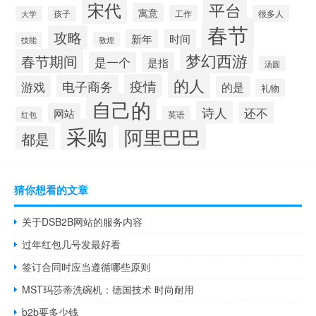
宋代
平台
寓意
工作
很多人
大学
孩子
春节
攻略
新年
时间
技能
敦煌
梦幻西游
春节期间
是一个
是指
汤圆
的人
疫情
电子商务
游戏
的是
礼物
自己的
诗人
还不
网站
英语
红包
采购
阿里巴巴
都是
猜你想看的文章
关于DSB2B网站的服务内容
过年红包几号发最好看
签订合同时应当遵循哪些原则
MST玛莎蒂洗碗机：德国技术 时尚耐用
b2b要多少钱