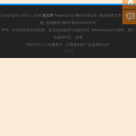
Copyright © 2012 - 2026
敦实网
Powered by
网站分类目录
|
精选推荐文章
|
网站地
图
|
疑难解答
陕ICP备05009492号
声明：本站内容来自互联网，如信息有错误可发邮件到f_fb#foxmail.com说明，我们
会及时纠正，谢谢
本站仅为个人兴趣爱好，不接盈利性广告及商业合作
小男孩