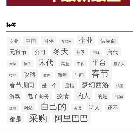
标签
企业
习俗
供应商
中国
专业
互联网
冬天
元宵节
公司
唐代
冬季
品牌
宋代
平台
寓意
工作
很多人
大学
孩子
春节
攻略
新年
时间
技能
敦煌
梦幻西游
春节期间
是一个
是指
汤圆
的人
疫情
电子商务
游戏
的是
礼物
自己的
诗人
还不
网站
英语
红包
采购
阿里巴巴
都是