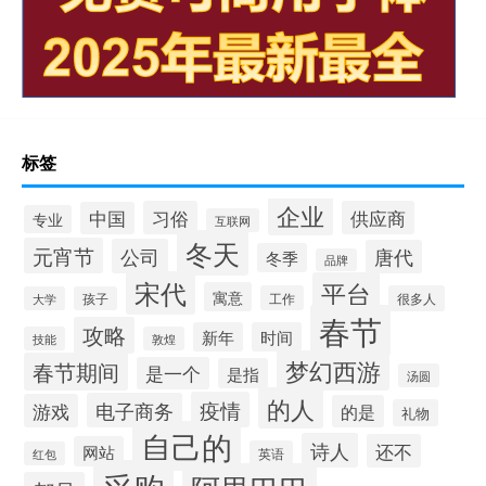
标签
企业
习俗
供应商
中国
专业
互联网
冬天
元宵节
公司
唐代
冬季
品牌
宋代
平台
寓意
工作
很多人
大学
孩子
春节
攻略
新年
时间
技能
敦煌
梦幻西游
春节期间
是一个
是指
汤圆
的人
疫情
电子商务
游戏
的是
礼物
自己的
诗人
还不
网站
英语
红包
采购