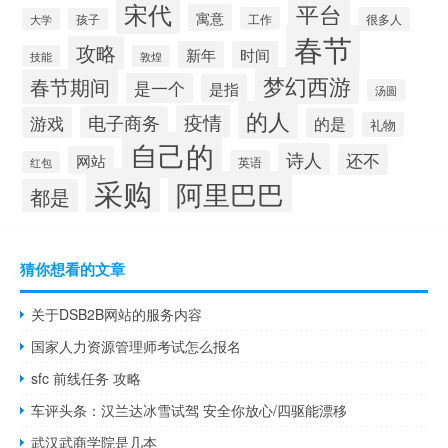
宋代
平台
寓意
工作
很多人
大学
孩子
春节
攻略
新年
时间
技能
敦煌
梦幻西游
春节期间
是一个
是指
汤圆
的人
疫情
电子商务
游戏
的是
礼物
自己的
诗人
还不
网站
英语
红包
采购
阿里巴巴
都是
猜你想看的文章
关于DSB2B网站的服务内容
国家人力资源管理师考试怎么报名
sfc 前线任务 攻略
车评头条：汉兰达冰雪试驾 安全你放心/四驱能漂移
武汉武商学院是几本