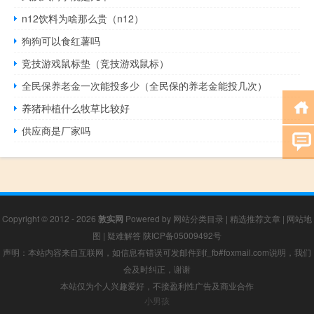
n12饮料为啥那么贵（n12）
狗狗可以食红薯吗
竞技游戏鼠标垫（竞技游戏鼠标）
全民保养老金一次能投多少（全民保的养老金能投几次）
养猪种植什么牧草比较好
供应商是厂家吗
Copyright © 2012 - 2026
敦实网
Powered by
网站分类目录
|
精选推荐文章
|
网站地
图
|
疑难解答
陕ICP备05009492号
声明：本站内容来自互联网，如信息有错误可发邮件到f_fb#foxmail.com说明，我们
会及时纠正，谢谢
本站仅为个人兴趣爱好，不接盈利性广告及商业合作
小男孩