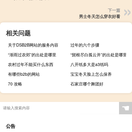
下一篇
男士冬天怎么穿衣好看
相关问题
关于DSB2B网站的服务内容
过年的六个步骤
“渐雨过农郊”的出处是哪里
“髭根尽白孤云并”的出处是哪里
农村过年不能买什么东西
八开纸多大是a3纸吗
有哪些b2b的网站
宝宝冬天脸上怎么保养
70 攻略
石家庄哪个舞团好
喵街使用攻略
☚
公告