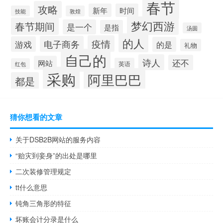
春节
攻略
新年
时间
技能
敦煌
梦幻西游
春节期间
是一个
是指
汤圆
的人
疫情
电子商务
游戏
的是
礼物
自己的
诗人
还不
网站
英语
红包
采购
阿里巴巴
都是
猜你想看的文章
关于DSB2B网站的服务内容
“贻灾到妾身”的出处是哪里
二次装修管理规定
tt什么意思
钝角三角形的特征
坏账会计分录是什么