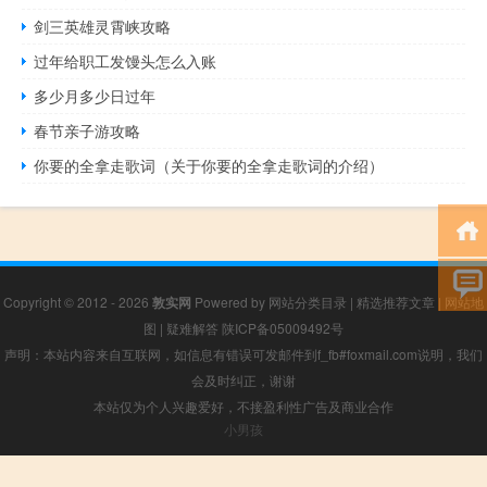
剑三英雄灵霄峡攻略
过年给职工发馒头怎么入账
多少月多少日过年
春节亲子游攻略
你要的全拿走歌词（关于你要的全拿走歌词的介绍）
Copyright © 2012 - 2026
敦实网
Powered by
网站分类目录
|
精选推荐文章
|
网站地
图
|
疑难解答
陕ICP备05009492号
声明：本站内容来自互联网，如信息有错误可发邮件到f_fb#foxmail.com说明，我们
会及时纠正，谢谢
本站仅为个人兴趣爱好，不接盈利性广告及商业合作
小男孩