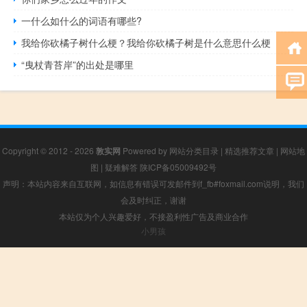
一什么如什么的词语有哪些?
我给你砍橘子树什么梗？我给你砍橘子树是什么意思什么梗
“曳杖青苔岸”的出处是哪里
Copyright © 2012 - 2026
敦实网
Powered by
网站分类目录
|
精选推荐文章
|
网站地
图
|
疑难解答
陕ICP备05009492号
声明：本站内容来自互联网，如信息有错误可发邮件到f_fb#foxmail.com说明，我们
会及时纠正，谢谢
本站仅为个人兴趣爱好，不接盈利性广告及商业合作
小男孩