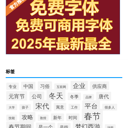
标签
企业
习俗
供应商
中国
专业
互联网
冬天
元宵节
公司
唐代
冬季
品牌
宋代
平台
寓意
工作
很多人
大学
孩子
春节
攻略
新年
时间
技能
敦煌
梦幻西游
春节期间
是一个
是指
汤圆