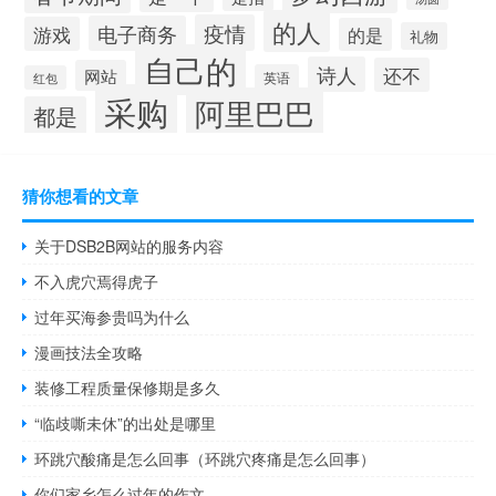
的人
疫情
电子商务
游戏
的是
礼物
自己的
诗人
还不
网站
英语
红包
采购
阿里巴巴
都是
猜你想看的文章
关于DSB2B网站的服务内容
不入虎穴焉得虎子
过年买海参贵吗为什么
漫画技法全攻略
装修工程质量保修期是多久
“临歧嘶未休”的出处是哪里
环跳穴酸痛是怎么回事（环跳穴疼痛是怎么回事）
你们家乡怎么过年的作文