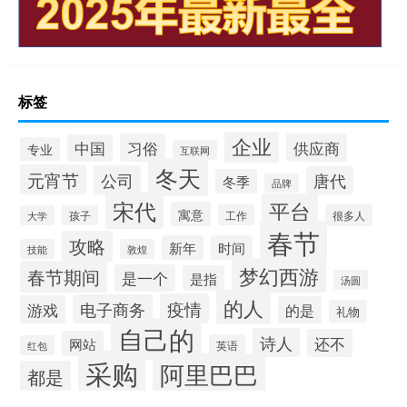
标签
企业
习俗
供应商
中国
专业
互联网
冬天
元宵节
公司
唐代
冬季
品牌
宋代
平台
寓意
工作
很多人
大学
孩子
春节
攻略
新年
时间
技能
敦煌
梦幻西游
春节期间
是一个
是指
汤圆
的人
疫情
电子商务
游戏
的是
礼物
自己的
诗人
还不
网站
英语
红包
采购
阿里巴巴
都是