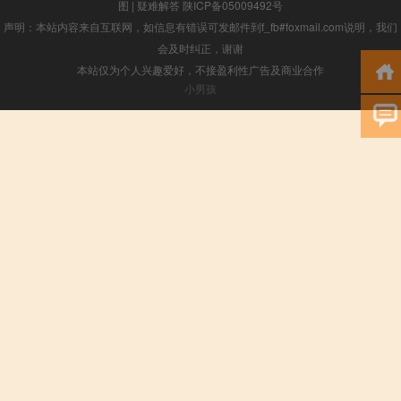
图
|
疑难解答
陕ICP备05009492号
声明：本站内容来自互联网，如信息有错误可发邮件到f_fb#foxmail.com说明，我们
会及时纠正，谢谢
本站仅为个人兴趣爱好，不接盈利性广告及商业合作
小男孩