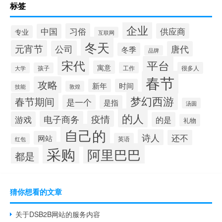
标签
企业
习俗
供应商
中国
专业
互联网
冬天
元宵节
公司
唐代
冬季
品牌
宋代
平台
寓意
工作
很多人
大学
孩子
春节
攻略
新年
时间
技能
敦煌
梦幻西游
春节期间
是一个
是指
汤圆
的人
疫情
电子商务
游戏
的是
礼物
自己的
诗人
还不
网站
英语
红包
采购
阿里巴巴
都是
猜你想看的文章
关于DSB2B网站的服务内容