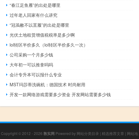
“春江足鱼雁”的出处是哪里
过年老人回家有什么讲究
“冠虽敝不以苴履”的出处是哪里
光伏土地租赁增值税税率是多少啊
lol转区半价多久（lol转区半价多久一次）
公司采购一个月多少钱
大年初一可以推拿吗吗
会计专升本可以报什么专业
MST玛莎蒂洗碗机：德国技术 时尚耐用
开发一款网络游戏需要多少资金 开发网站需要多少钱
Copyright © 2012 - 2026
敦实网
Powered by
网站分类目录
|
精选推荐文章
|
网站地