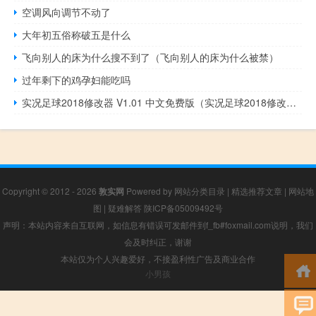
空调风向调节不动了
大年初五俗称破五是什么
飞向别人的床为什么搜不到了（飞向别人的床为什么被禁）
过年剩下的鸡孕妇能吃吗
实况足球2018修改器 V1.01 中文免费版（实况足球2018修改器 V1.01 中文免费版功能简介）
Copyright © 2012 - 2026
敦实网
Powered by
网站分类目录
|
精选推荐文章
|
网站地
图
|
疑难解答
陕ICP备05009492号
声明：本站内容来自互联网，如信息有错误可发邮件到f_fb#foxmail.com说明，我们
会及时纠正，谢谢
本站仅为个人兴趣爱好，不接盈利性广告及商业合作
小男孩