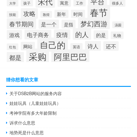
宋代
平台
寓意
工作
很多人
大学
孩子
春节
攻略
新年
时间
技能
敦煌
梦幻西游
春节期间
是一个
是指
汤圆
的人
疫情
电子商务
游戏
的是
礼物
自己的
诗人
还不
网站
英语
红包
采购
阿里巴巴
都是
猜你想看的文章
关于DSB2B网站的服务内容
娃娃玩具（儿童娃娃玩具）
考神学院有多大年龄限制
诉求什么意思
地势死是什么意思