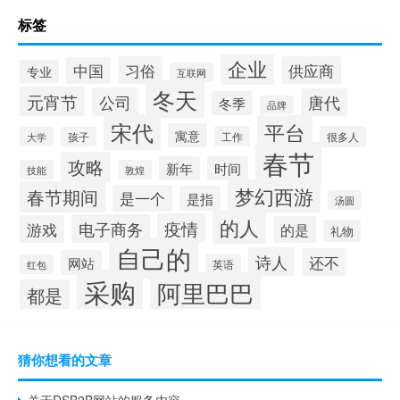
标签
企业
习俗
供应商
中国
专业
互联网
冬天
元宵节
公司
唐代
冬季
品牌
宋代
平台
寓意
工作
很多人
大学
孩子
春节
攻略
新年
时间
技能
敦煌
梦幻西游
春节期间
是一个
是指
汤圆
的人
疫情
电子商务
游戏
的是
礼物
自己的
诗人
还不
网站
英语
红包
采购
阿里巴巴
都是
猜你想看的文章