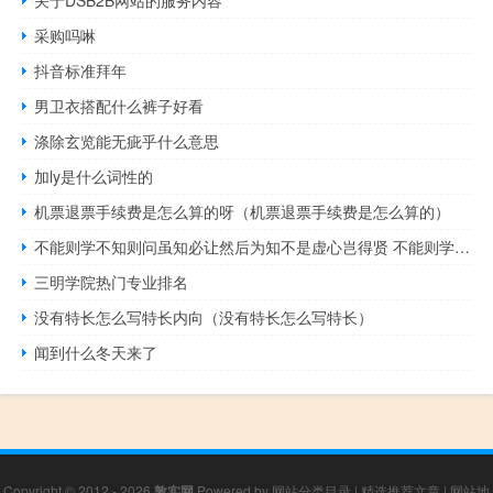
关于DSB2B网站的服务内容
采购吗啉
抖音标准拜年
男卫衣搭配什么裤子好看
涤除玄览能无疵乎什么意思
加ly是什么词性的
机票退票手续费是怎么算的呀（机票退票手续费是怎么算的）
不能则学不知则问虽知必让然后为知不是虚心岂得贤 不能则学 不知则问
三明学院热门专业排名
没有特长怎么写特长内向（没有特长怎么写特长）
闻到什么冬天来了
Copyright © 2012 - 2026
敦实网
Powered by
网站分类目录
|
精选推荐文章
|
网站地