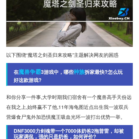
以下围绕“魔塔之剑圣归来攻略”主题解决网友的困惑
魔兽争霸
种族
在
3游戏中，哪些
拆家最快?怎么玩
好这款游戏?
和你分享一件事,大学时期我们宿舍有一个魔兽高手天份远
在我之上,始终赢不了他,11年海龟图近点出生我一波双兵
营爆食尸鬼外加恐惧魔王吸血光环一波打出优势一举。
DNF3000力剑魂带一个7000体奶爸2拖普雷，却被
玩家调侃，强的只是奶爸，如何评价?