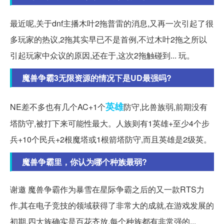
最近呢,关于dnf主播木叶2拖普雷的消息,又再一次引起了很
多玩家的热议,2拖其实早已不是首例,不过木叶2拖之所以
引起玩家中众议的原因,还在于,这次2拖触碰到... 玩。
魔兽争霸3无限资源的情况下是UD最强吗?
英雄
NE差不多也有几个AC+1个
防守,比兽族弱,前期没有
塔防守,被打下来可能性最大。人族则有1英雄+至少4个步
兵+10个民兵+2根魔塔或1根箭塔防守,而且英雄是2级英。
魔兽争霸里，你认为哪个种族最弱?
谢邀 魔兽争霸作为暴雪在星际争霸之后的又一款RTS力
作,其在电子竞技的领域获得了非常大的成就,在游戏发展的
初期,四大族确实是百花齐放,每个种族都有非常强的...