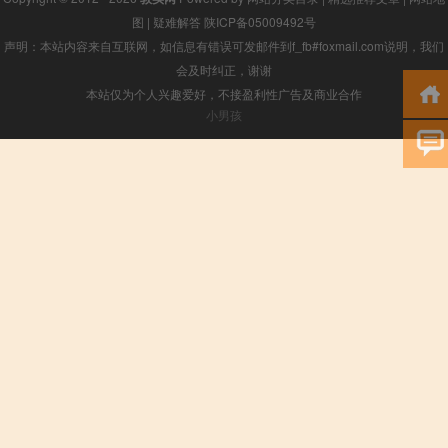
图
|
疑难解答
陕ICP备05009492号
声明：本站内容来自互联网，如信息有错误可发邮件到f_fb#foxmail.com说明，我们
会及时纠正，谢谢
本站仅为个人兴趣爱好，不接盈利性广告及商业合作
小男孩