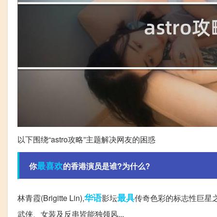
以下围绕“astro攻略”主题解决网友的困惑
最喜欢
你
的香港演员是谁?为什么?
华语
最具
林青霞(Brigitte Lin),
影坛
传奇色彩的标志性巨星之
武侠、女装及反串皆能独领风...