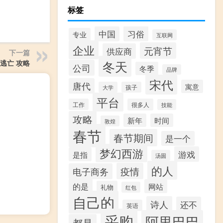
标签
习俗
中国
专业
互联网
企业
元宵节
供应商
下一篇
冬天
逃亡 攻略
公司
冬季
品牌
宋代
唐代
寓意
大学
孩子
平台
工作
很多人
技能
攻略
新年
时间
敦煌
春节
春节期间
是一个
梦幻西游
游戏
是指
汤圆
的人
疫情
电子商务
的是
网站
礼物
红包
自己的
诗人
还不
英语
采购
阿里巴巴
都是