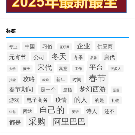
标签
企业
习俗
供应商
中国
专业
互联网
冬天
元宵节
公司
唐代
冬季
品牌
宋代
平台
寓意
工作
很多人
大学
孩子
春节
攻略
新年
时间
技能
敦煌
梦幻西游
春节期间
是一个
是指
汤圆
的人
疫情
电子商务
游戏
的是
礼物
自己的
诗人
还不
网站
英语
红包
采购
阿里巴巴
都是