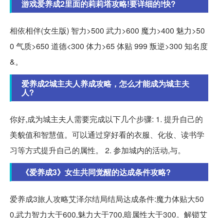
游戏爱养成2里面的莉莉塔攻略!要详细的!快?
相依相伴(女生版) 智力>500 武力>600 魔力>400 魅力>50
0 气质>650 道德<300 体力>65 体贴 999 叛逆>300 知名度
&。
爱养成2城主夫人养成攻略，怎么才能成为城主夫
人?
你好,成为城主夫人需要完成以下几个步骤: 1. 提升自己的
美貌值和智慧值。可以通过穿好看的衣服、化妆、读书学
习等方式提升自己的属性。 2. 参加城内的活动,与。
《爱养成3》女生共同觉醒的达成条件攻略?
爱养成3旅人攻略艾泽尔结局结局达成条件:魔力体贴大50
0,武力智力大于600,魅力大于700,暗属性大于300。解锁艾