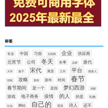
标签
企业
习俗
供应商
中国
专业
互联网
冬天
元宵节
公司
唐代
冬季
品牌
宋代
平台
寓意
工作
很多人
大学
孩子
春节
攻略
新年
时间
技能
敦煌
梦幻西游
春节期间
是一个
是指
汤圆
的人
疫情
电子商务
游戏
的是
礼物
自己的
诗人
还不
网站
英语
红包