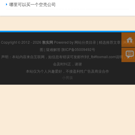
哪里可以买一个空壳公司
Copyright © 2012 - 2026
敦实网
Powered by
网站分类目录
|
精选推荐文章
|
网站地
图
|
疑难解答
陕ICP备05009492号
声明：本站内容来自互联网，如信息有错误可发邮件到f_fb#foxmail.com说明，我们
会及时纠正，谢谢
本站仅为个人兴趣爱好，不接盈利性广告及商业合作
小男孩