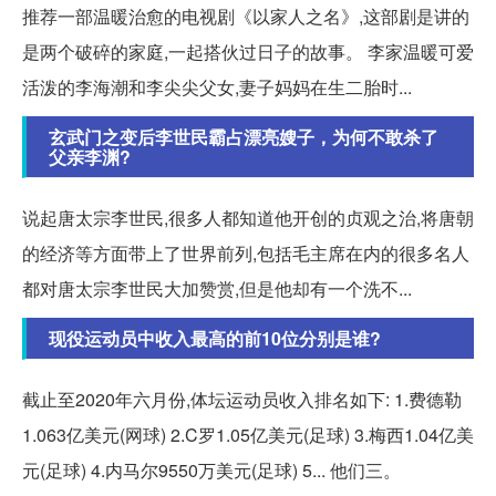
推荐一部温暖治愈的电视剧《以家人之名》,这部剧是讲的
是两个破碎的家庭,一起搭伙过日子的故事。 李家温暖可爱
活泼的李海潮和李尖尖父女,妻子妈妈在生二胎时...
玄武门之变后李世民霸占漂亮嫂子，为何不敢杀了
父亲李渊?
说起唐太宗李世民,很多人都知道他开创的贞观之治,将唐朝
的经济等方面带上了世界前列,包括毛主席在内的很多名人
都对唐太宗李世民大加赞赏,但是他却有一个洗不...
现役运动员中收入最高的前10位分别是谁?
截止至2020年六月份,体坛运动员收入排名如下: 1.费德勒
1.063亿美元(网球) 2.C罗1.05亿美元(足球) 3.梅西1.04亿美
元(足球) 4.内马尔9550万美元(足球) 5... 他们三。