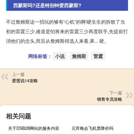
西蒙斯吗?还是特别钟爱西蒙斯?
不过詹姆斯这一招玩的够有“心机”的啊!硬生生的拆散了当
初的雷霆三少,难道是怕将来的雷霆三少再度联手,先提前打
消他们的念头,而且从詹姆斯得选人来看,果... 硬。
网络标签：
小说
詹姆斯
雷霆
上一篇
爱莲说14攻略
下一篇
销售专员攻略
相关问题
关于DSB2B网站的服务内容
元宵晚会飞机票降价吗