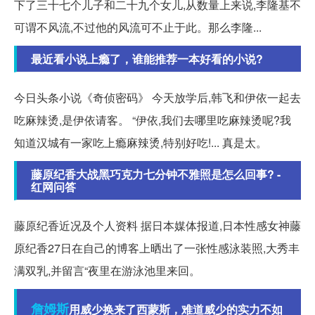
下了三十七个儿子和二十九个女儿,从数量上来说,李隆基不
可谓不风流,不过他的风流可不止于此。那么李隆...
最近看小说上瘾了，谁能推荐一本好看的小说?
今日头条小说《奇侦密码》 今天放学后,韩飞和伊依一起去
吃麻辣烫,是伊依请客。 “伊依,我们去哪里吃麻辣烫呢?我
知道汉城有一家吃上瘾麻辣烫,特别好吃!... 真是太。
藤原纪香大战黑巧克力七分钟不雅照是怎么回事? -
红网问答
藤原纪香近况及个人资料 据日本媒体报道,日本性感女神藤
原纪香27日在自己的博客上晒出了一张性感泳装照,大秀丰
满双乳,并留言“夜里在游泳池里来回。
詹姆斯
用威少换来了西蒙斯，难道威少的实力不如