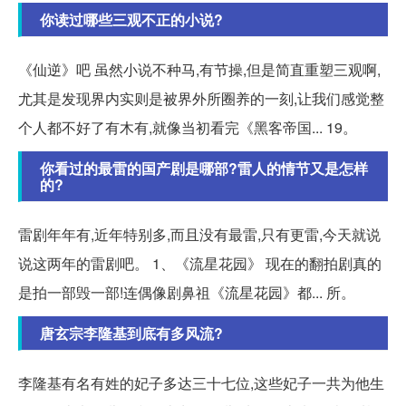
你读过哪些三观不正的小说?
《仙逆》吧 虽然小说不种马,有节操,但是简直重塑三观啊,
尤其是发现界内实则是被界外所圈养的一刻,让我们感觉整
个人都不好了有木有,就像当初看完《黑客帝国... 19。
你看过的最雷的国产剧是哪部?雷人的情节又是怎样
的?
雷剧年年有,近年特别多,而且没有最雷,只有更雷,今天就说
说这两年的雷剧吧。 1、《流星花园》 现在的翻拍剧真的
是拍一部毁一部!连偶像剧鼻祖《流星花园》都... 所。
唐玄宗李隆基到底有多风流?
李隆基有名有姓的妃子多达三十七位,这些妃子一共为他生