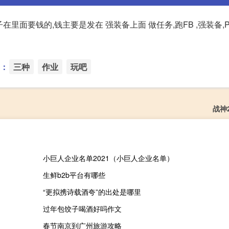
面要钱的,钱主要是发在 强装备上面 做任务,跑FB ,强装备,P
：
三种
作业
玩吧
战神2
小巨人企业名单2021（小巨人企业名单）
生鲜b2b平台有哪些
“更拟携诗载酒夸”的出处是哪里
过年包饺子喝酒好吗作文
春节南京到广州旅游攻略