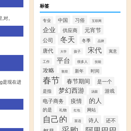
标签
这里,对。
习俗
中国
专业
互联网
企业
元宵节
供应商
冬天
公司
冬季
品牌
宋代
唐代
寓意
大学
孩子
平台
工作
很多人
技能
攻略
新年
时间
敦煌
春节
春节期间
是一个
ing是现在进
梦幻西游
游戏
是指
汤圆
的人
疫情
电子商务
的是
网站
礼物
红包
自己的
诗人
还不
英语
采购
阿里巴巴
都是