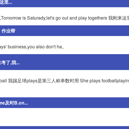
里...
 is Saturady,let's go out and play togethers 我刚来
】作业帮
 days' business,you also don't ha。
了,我...
l 我踢足球plays是第三人称单数时用 She plays footballplay
ime及时B.on...