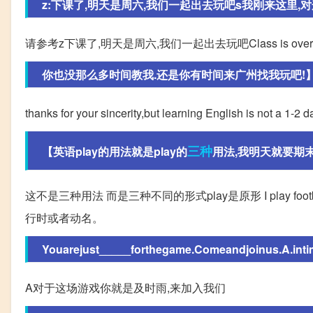
z:下课了,明天是周六,我们一起出去玩吧s我刚来这里,对这
请参考z下课了,明天是周六,我们一起出去玩吧Class is over,Tomorrow
你也没那么多时间教我.还是你有时间来广州找我玩吧!
thanks for your sincerity,but learning English is not a 1-2
三种
【英语play的用法就是play的
用法,我明天就要期末考
这不是三种用法 而是三种不同的形式play是原形 I play footbal
行时或者动名。
Youarejust_____forthegame.Comeandjoinus.A.int
A对于这场游戏你就是及时雨,来加入我们