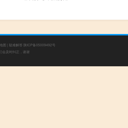
地图
|
疑难解答
陕ICP备05009492号
，我们会及时纠正，谢谢