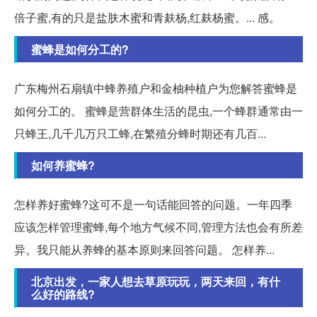
倍子蜜,有的只是盐肤木蜜和青麸杨,红麸杨蜜。... 感。
蜜蜂是如何分工的?
广东梅州石扇镇中蜂养殖户和金柚种植户为您解答蜜蜂是
如何分工的。 蜜蜂是营群体生活的昆虫,一个蜂群通常由一
只蜂王,几千几万只工蜂,在繁殖分蜂时期还有几百...
如何养蜜蜂?
怎样养好蜜蜂?这可不是一句话能回答的问题。一年四季
应该怎样管理蜜蜂,每个地方气候不同,管理方法也会有所差
异。我只能从养蜂的基本原则来回答问题。 怎样养...
北京出发，一家人想去草原玩玩，两天来回，有什
么好的路线?