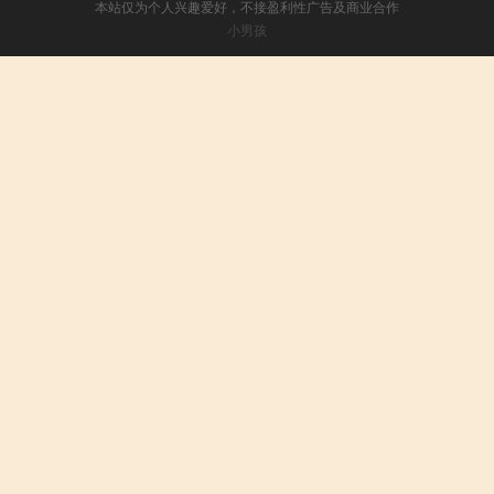
本站仅为个人兴趣爱好，不接盈利性广告及商业合作
小男孩