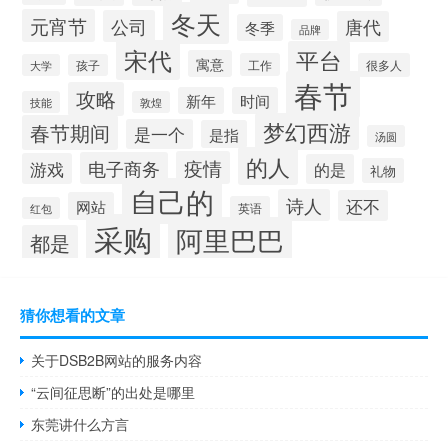
冬天
元宵节
公司
唐代
冬季
品牌
宋代
平台
寓意
工作
很多人
大学
孩子
春节
攻略
新年
时间
技能
敦煌
梦幻西游
春节期间
是一个
是指
汤圆
的人
疫情
电子商务
游戏
的是
礼物
自己的
诗人
还不
网站
英语
红包
采购
阿里巴巴
都是
猜你想看的文章
关于DSB2B网站的服务内容
“云间征思断”的出处是哪里
东莞讲什么方言