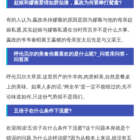
赵姬和嫪毐爱得如胶似漆，嬴政为何要棒打鸳鸯?
有的人认为,嬴政杀掉嫪毐的原因是因为嫪毐与他的母亲赵
姬私通,其实赵姬与嫪毐私通在当时而言并不是什么大事。
嬴政的爷爷秦昭襄王嬴稷的母亲宣太后先是与义渠王。
呼伦贝尔的美食你最喜欢的是什么呢?_问答库问答 -
问答库
呼伦贝尔大草原,这里所产的牛羊肉,肉质鲜美,自然是餐桌
上的美味。如果人多的话,“烤全羊”是一定不能错过的,先不
论味道如何,只这份气势就不是我们。
五倍子在什么条件下流蜜?
欢迎阅读!五倍子在什么条件下流蜜?这个问题本身就是个
错误的问题,为什么这样说呢?因为从根本上来说,就没有五