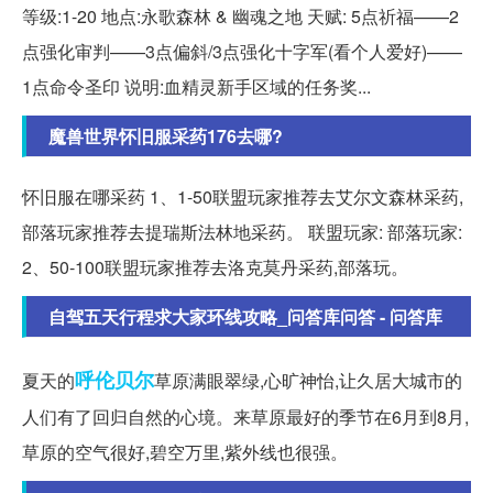
等级:1-20 地点:永歌森林 & 幽魂之地 天赋: 5点祈福——2
点强化审判——3点偏斜/3点强化十字军(看个人爱好)——
1点命令圣印 说明:血精灵新手区域的任务奖...
魔兽世界怀旧服采药176去哪?
怀旧服在哪采药 1、1-50联盟玩家推荐去艾尔文森林采药,
部落玩家推荐去提瑞斯法林地采药。 联盟玩家: 部落玩家:
2、50-100联盟玩家推荐去洛克莫丹采药,部落玩。
自驾五天行程求大家环线攻略_问答库问答 - 问答库
呼伦贝尔
夏天的
草原满眼翠绿,心旷神怡,让久居大城市的
人们有了回归自然的心境。来草原最好的季节在6月到8月,
草原的空气很好,碧空万里,紫外线也很强。