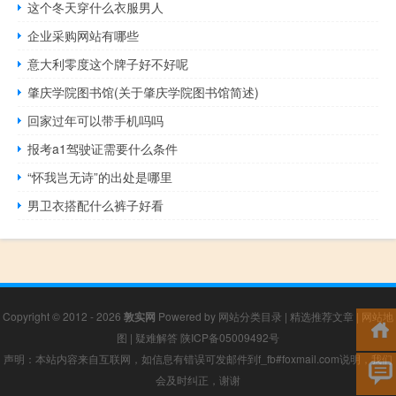
这个冬天穿什么衣服男人
企业采购网站有哪些
意大利零度这个牌子好不好呢
肇庆学院图书馆(关于肇庆学院图书馆简述)
回家过年可以带手机吗吗
报考a1驾驶证需要什么条件
“怀我岂无诗”的出处是哪里
男卫衣搭配什么裤子好看
Copyright © 2012 - 2026
敦实网
Powered by
网站分类目录
|
精选推荐文章
|
网站地
图
|
疑难解答
陕ICP备05009492号
声明：本站内容来自互联网，如信息有错误可发邮件到f_fb#foxmail.com说明，我们
会及时纠正，谢谢