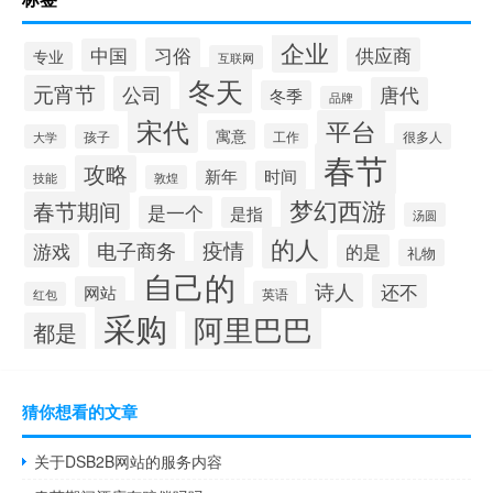
企业
习俗
供应商
中国
专业
互联网
冬天
元宵节
公司
唐代
冬季
品牌
宋代
平台
寓意
工作
很多人
大学
孩子
春节
攻略
新年
时间
技能
敦煌
梦幻西游
春节期间
是一个
是指
汤圆
的人
疫情
电子商务
游戏
的是
礼物
自己的
诗人
还不
网站
英语
红包
采购
阿里巴巴
都是
猜你想看的文章
关于DSB2B网站的服务内容