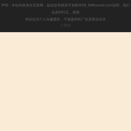
声明：本站内容来自互联网，如信息有错误可发邮件到f_fb#foxmail.com说明，我们
会及时纠正，谢谢
本站仅为个人兴趣爱好，不接盈利性广告及商业合作
小男孩