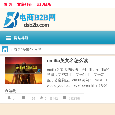
首 页
文章列表
B2B目录
网站导航
>
有关“爱米”的文章
emilia英文名怎么读
emilia英文名的读法：美[mili]。emilia的
意思是艾密莉亚，艾米利亚，艾米莉
亚，艾蜜莉亚。emilia例句：Emilia，I
would you had never seen him（爱米
利娅我...
em
11-25
0
492
文章列表