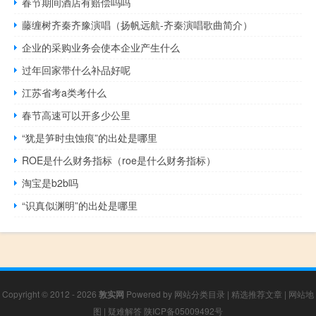
春节期间酒店有赔偿吗吗
藤缠树齐秦齐豫演唱（扬帆远航-齐秦演唱歌曲简介）
企业的采购业务会使本企业产生什么
过年回家带什么补品好呢
江苏省考a类考什么
春节高速可以开多少公里
“犹是笋时虫蚀痕”的出处是哪里
ROE是什么财务指标（roe是什么财务指标）
淘宝是b2b吗
“识真似渊明”的出处是哪里
Copyright © 2012 - 2026
敦实网
Powered by
网站分类目录
|
精选推荐文章
|
网站地
图
|
疑难解答
陕ICP备05009492号