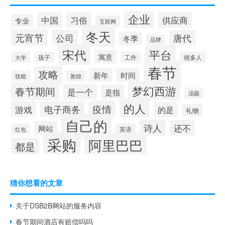
企业
习俗
供应商
中国
专业
互联网
冬天
元宵节
公司
唐代
冬季
品牌
宋代
平台
寓意
工作
很多人
大学
孩子
春节
攻略
新年
时间
技能
敦煌
梦幻西游
春节期间
是一个
是指
汤圆
的人
疫情
电子商务
游戏
的是
礼物
自己的
诗人
还不
网站
英语
红包
采购
阿里巴巴
都是
猜你想看的文章
关于DSB2B网站的服务内容
春节期间酒店有赔偿吗吗