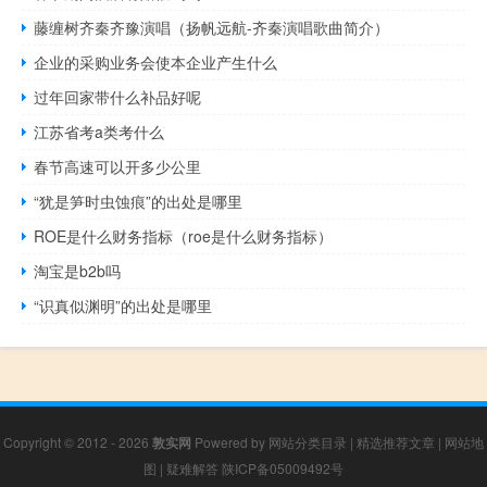
藤缠树齐秦齐豫演唱（扬帆远航-齐秦演唱歌曲简介）
企业的采购业务会使本企业产生什么
过年回家带什么补品好呢
江苏省考a类考什么
春节高速可以开多少公里
“犹是笋时虫蚀痕”的出处是哪里
ROE是什么财务指标（roe是什么财务指标）
淘宝是b2b吗
“识真似渊明”的出处是哪里
Copyright © 2012 - 2026
敦实网
Powered by
网站分类目录
|
精选推荐文章
|
网站地
图
|
疑难解答
陕ICP备05009492号