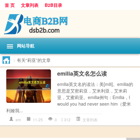
首 页
文章列表
B2B目录
网站导航
>
有关“莉亚”的文章
emilia英文名怎么读
emilia英文名的读法：美[mili]。emilia的
意思是艾密莉亚，艾米利亚，艾米莉
亚，艾蜜莉亚。emilia例句：Emilia，I
would you had never seen him（爱米
利娅我...
em
11-25
0
312
文章列表