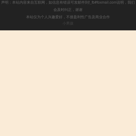
声明：本站内容来自互联网，如信息有错误可发邮件到f_fb#foxmail.com说明，我们
会及时纠正，谢谢
本站仅为个人兴趣爱好，不接盈利性广告及商业合作
小男孩