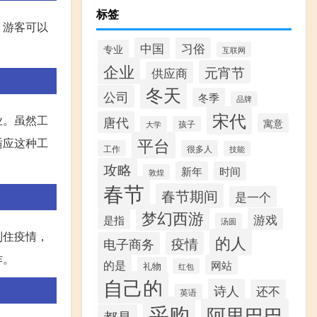
标签
。游客可以
习俗
中国
专业
互联网
企业
元宵节
供应商
冬天
公司
冬季
品牌
宋代
业。虽然工
唐代
寓意
大学
孩子
平台
适应这种工
工作
很多人
技能
攻略
新年
时间
敦煌
春节
春节期间
是一个
梦幻西游
游戏
是指
汤圆
制住疫情，
的人
疫情
电子商务
作。
的是
网站
礼物
红包
自己的
诗人
还不
英语
采购
阿里巴巴
都是