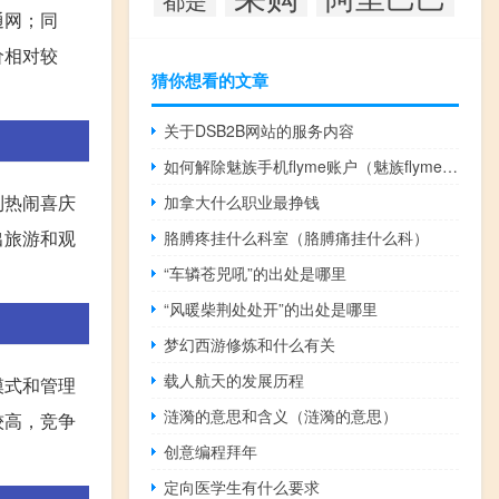
通网；同
价相对较
猜你想看的文章
关于DSB2B网站的服务内容
如何解除魅族手机flyme账户（魅族flyme账户破解）
到热闹喜庆
加拿大什么职业最挣钱
出旅游和观
胳膊疼挂什么科室（胳膊痛挂什么科）
“车辚苍兕吼”的出处是哪里
“风暖柴荆处处开”的出处是哪里
梦幻西游修炼和什么有关
载人航天的发展历程
模式和管理
涟漪的意思和含义（涟漪的意思）
较高，竞争
创意编程拜年
定向医学生有什么要求