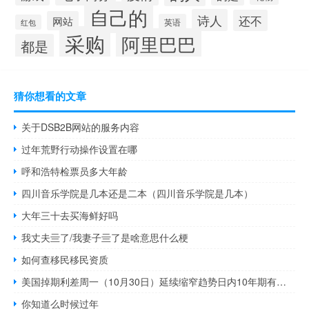
自己的
诗人
还不
网站
英语
红包
采购
阿里巴巴
都是
猜你想看的文章
关于DSB2B网站的服务内容
过年荒野行动操作设置在哪
呼和浩特检票员多大年龄
四川音乐学院是几本还是二本（四川音乐学院是几本）
大年三十去买海鲜好吗
我丈夫亖了/我妻子亖了是啥意思什么梗
如何查移民移民资质
美国掉期利差周一（10月30日）延续缩窄趋势日内10年期有担保隔夜融资利率（SOFR）一度跌至2020年10月以来新低水平
你知道么时候过年