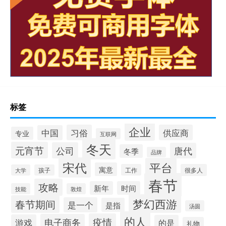
标签
企业
习俗
供应商
中国
专业
互联网
冬天
元宵节
公司
唐代
冬季
品牌
宋代
平台
寓意
工作
很多人
大学
孩子
春节
攻略
新年
时间
技能
敦煌
梦幻西游
春节期间
是一个
是指
汤圆
的人
疫情
电子商务
游戏
的是
礼物