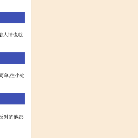
俗人情也就
简单,往小处
是反对的他都