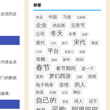
标签
引起强烈反
习俗
中国
专业
互联网
企业
元宵节
供应商
冬天
公司
冬季
品牌
宋代
唐代
寓意
大学
孩子
平台
工作
很多人
技能
攻略
新年
时间
敦煌
来代替走亲
春节
春节期间
是一个
梦幻西游
游戏
是指
部门的数据
汤圆
的人
疫情
电子商务
的是
网站
礼物
的健康。
红包
自己的
诗人
还不
英语
采购
阿里巴巴
都是