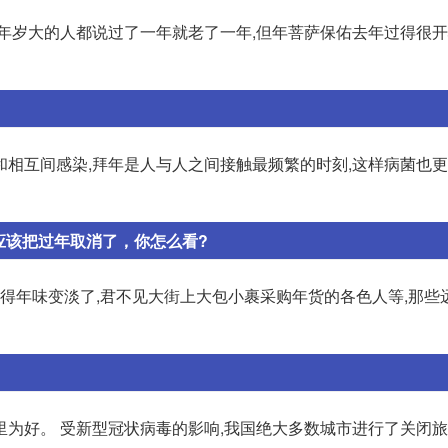
年岁大的人都说过了一年就老了一年,但年菩萨保佑去年过得很开
互间感染,拜年是人与人之间接触最频繁的时刻,这样病菌也更..
应该把过年取消了，你怎么看?
觉得年味变淡了,君不见大街上大包小裹采购年货的各色人等,那些
里为好。 受新型冠状病毒的影响,我国绝大多数城市进行了关闭