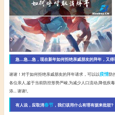
急…急…急，现在新年如何拒绝亲戚朋友的拜年，又得
疫情
谢谢！对于如何拒绝亲戚朋友的拜年请求，可以以
防
各位亲人,鉴于当前防控形势严峻,为减少人口流动,降低疾
添... 谢谢!。
春节
有人说，应取消
，我们该用什么有理有据来批驳?