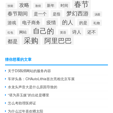
春节
攻略
新年
时间
技能
敦煌
梦幻西游
春节期间
是一个
是指
汤圆
的人
疫情
电子商务
游戏
的是
礼物
自己的
诗人
还不
网站
英语
红包
采购
阿里巴巴
都是
猜你想看的文章
关于DSB2B网站的服务内容
车评头条：CHAutoLithia首次亮相北京车展
水龙头声音大是什么原因导致的
“堪为弄玉媒”的出处是哪里
怎么考助理医师证
为什么过年喜欢晒太阳