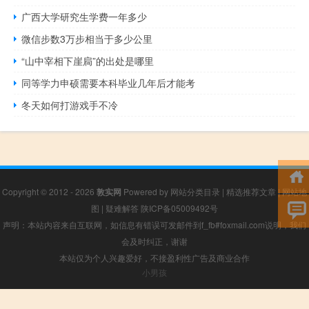
广西大学研究生学费一年多少
微信步数3万步相当于多少公里
“山中宰相下崖扃”的出处是哪里
同等学力申硕需要本科毕业几年后才能考
冬天如何打游戏手不冷
Copyright © 2012 - 2026
敦实网
Powered by
网站分类目录
|
精选推荐文章
|
网站地
图
|
疑难解答
陕ICP备05009492号
声明：本站内容来自互联网，如信息有错误可发邮件到f_fb#foxmail.com说明，我们
会及时纠正，谢谢
本站仅为个人兴趣爱好，不接盈利性广告及商业合作
小男孩