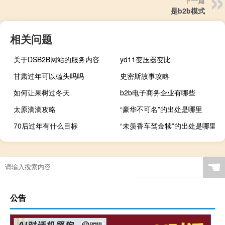
下一篇
是b2b模式
相关问题
关于DSB2B网站的服务内容
yd11变压器变比
甘肃过年可以磕头吗吗
史密斯故事攻略
如何让果树过冬天
b2b电子商务企业有哪些
太原滴滴攻略
“豪华不可名”的出处是哪里
70后过年有什么目标
“未羡香车驾金犊”的出处是哪里
“醴酒不陈宾客去”的出处是哪里
☚
公告