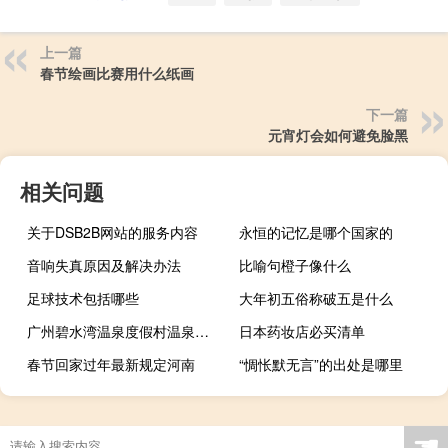
上一篇
春节绘画比赛用什么纸画
下一篇
元宵灯会如何避免脸黑
相关问题
关于DSB2B网站的服务内容
永恒的记忆是哪个国家的
音响失真原因及解决办法
比喻句橙子像什么
足球技术包括哪些
大年初五俗称破五是什么
广州碧水湾温泉度假村温泉房（广州碧水湾温泉度假村简介）
日本药妆店必买清单
春节回家过年最新规定河南
“惆怅默无言”的出处是哪里
技多不压身
☚