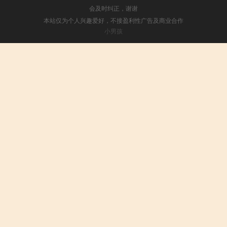
会及时纠正，谢谢
本站仅为个人兴趣爱好，不接盈利性广告及商业合作
小男孩