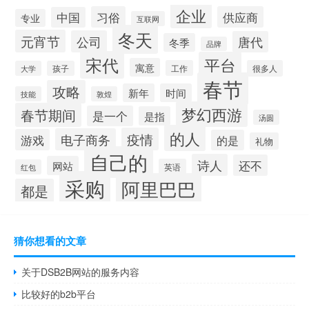
企业
习俗
供应商
中国
专业
互联网
冬天
元宵节
公司
唐代
冬季
品牌
宋代
平台
寓意
工作
很多人
大学
孩子
春节
攻略
新年
时间
技能
敦煌
梦幻西游
春节期间
是一个
是指
汤圆
的人
疫情
电子商务
游戏
的是
礼物
自己的
诗人
还不
网站
英语
红包
采购
阿里巴巴
都是
猜你想看的文章
关于DSB2B网站的服务内容
比较好的b2b平台