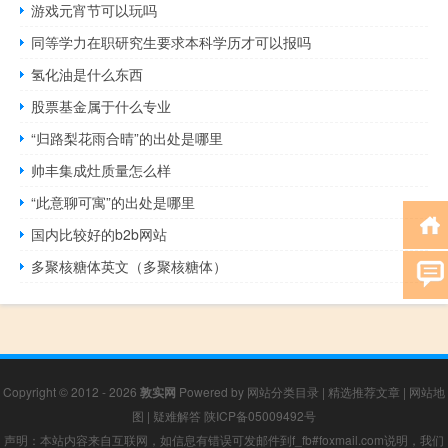
游戏元宵节可以玩吗
同等学力在职研究生要求本科学历才可以报吗
氢化油是什么东西
股票基金属于什么专业
“归路梨花雨合晴”的出处是哪里
帅丰集成灶质量怎么样
“此意聊可寓”的出处是哪里
国内比较好的b2b网站
多聚核糖体英文（多聚核糖体）
Copyright © 2012 - 2026
敦实网
Powered by
网站分类目录
|
精选推荐文章
|
网站地
图
|
疑难解答
陕ICP备05009492号
声明：本站内容来自互联网，如信息有错误可发邮件到f_fb#foxmail.com说明，我们