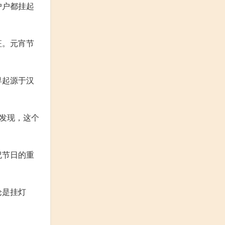
户户都挂起
征。元宵节
早起源于汉
发现，这个
祝节日的重
论是挂灯