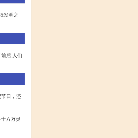
 纸发明之
前后,人们
祝节日，还
界十方万灵