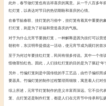
此外，春节做灯笼也有吉祥喜庆的寓意。从一千八百多年
红灯笼，以表达对节日的热切期盼和喜庆的心情。
在春节贴春联、挂灯笼的习俗中，挂灯笼有着其中重要的
打灯笼，则是为了祈福和营造喜庆的气氛。
对于为什么元宵节要挑灯笼，一种解释是因为挂灯可以营
朝初年，东汉明帝提倡这一活动，使元宵节成为观灯的首
至于为何过年要挂红灯笼，民间有很多传说。其中一个传说
怪物害怕红色。因此，人们挂红灯笼的目的是为了驱赶“年
另外，竹编灯笼则是中国传统的手工艺品，由竹子编织而
要器具。竹编灯笼的制作过程繁琐而细致，寓意着人们对
综上所述，元宵节灯笼制作的意义丰富而深远。它不仅代
笼、点灯笼还是制作灯笼，都是人们在元宵节中传承和弘