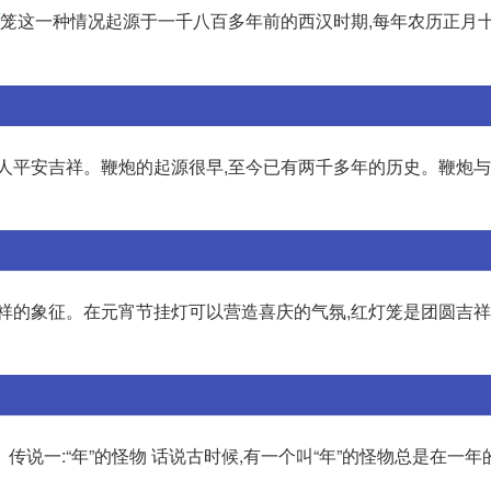
笼这一种情况起源于一千八百多年前的西汉时期,每年农历正月
家人平安吉祥。鞭炮的起源很早,至今已有两千多年的历史。鞭炮
吉祥的象征。在元宵节挂灯可以营造喜庆的气氛,红灯笼是团圆吉
说一:“年”的怪物 话说古时候,有一个叫“年”的怪物总是在一年