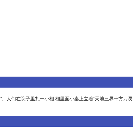
堂”。人们在院子里扎一小棚,棚里面小桌上立着“天地三界十方万灵