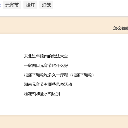
：
元宵节
挂灯
灯笼
怎么做
东北过年腌肉的做法大全
一家四口元宵节吃什么好
根痛平颗粒吃多久一疗程（根痛平颗粒）
湖南元宵节有哪些风俗活动
桂花鸭和盐水鸭区别