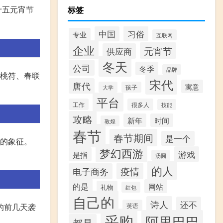
十五元宵节
标签
习俗
中国
专业
互联网
企业
元宵节
供应商
冬天
公司
冬季
品牌
与桃符、春联
宋代
唐代
寓意
大学
孩子
平台
工作
很多人
技能
攻略
新年
时间
敦煌
春节
春节期间
是一个
祥的象征。
梦幻西游
游戏
是指
汤圆
的人
疫情
电子商务
的是
网站
礼物
红包
自己的
诗人
还不
的前几天袭
英语
采购
阿里巴巴
都是