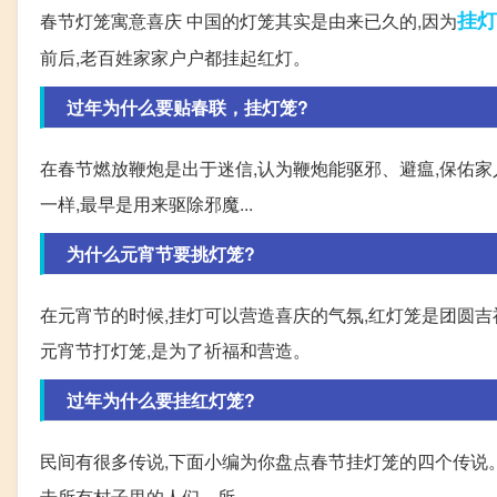
挂灯
春节灯笼寓意喜庆 中国的灯笼其实是由来已久的,因为
前后,老百姓家家户户都挂起红灯。
过年为什么要贴春联，挂灯笼?
在春节燃放鞭炮是出于迷信,认为鞭炮能驱邪、避瘟,保佑
一样,最早是用来驱除邪魔...
为什么元宵节要挑灯笼?
在元宵节的时候,挂灯可以营造喜庆的气氛,红灯笼是团圆
元宵节打灯笼,是为了祈福和营造。
过年为什么要挂红灯笼?
民间有很多传说,下面小编为你盘点春节挂灯笼的四个传说。传
击所有村子里的人们。所...