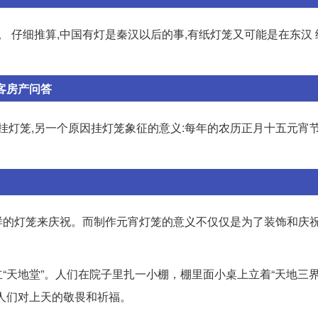
。 仔细推算,中国有灯是秦汉以后的事,有纸灯笼又可能是在东汉
客房产问答
挂灯笼,另一个原因挂灯笼象征的意义:每年的农历正月十五元宵节
样的灯笼来庆祝。而制作元宵灯笼的意义不仅仅是为了装饰和庆
“天地堂”。人们在院子里扎一小棚，棚里面小桌上立着“天地三
人们对上天的敬畏和祈福。