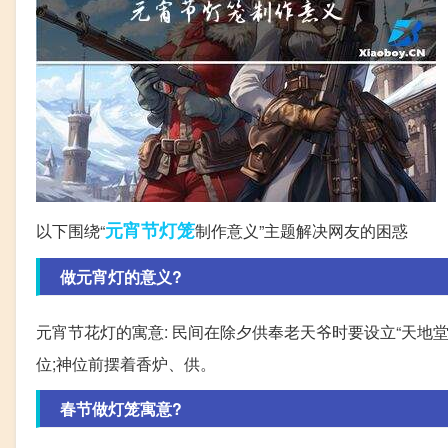
元宵节
灯笼
以下围绕“
制作意义”主题解决网友的困惑
做元宵灯的意义?
元宵节花灯的寓意: 民间在除夕供奉老天爷时要设立“天地
位;神位前摆着香炉、供。
春节做灯笼寓意?