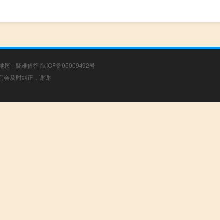
地图
|
疑难解答
陕ICP备05009492号
，我们会及时纠正，谢谢