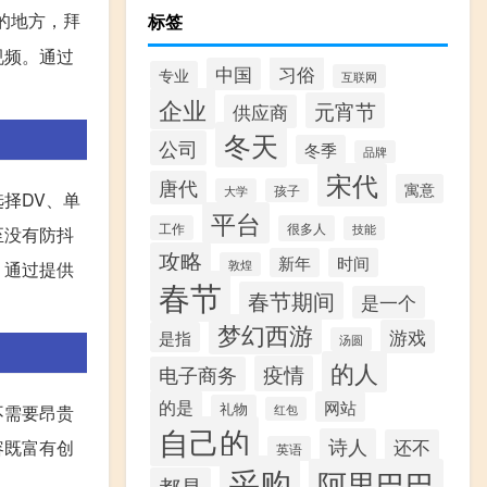
的地方，拜
标签
视频。通过
习俗
中国
专业
互联网
企业
元宵节
供应商
冬天
公司
冬季
品牌
宋代
唐代
寓意
大学
孩子
择DV、单
平台
工作
很多人
技能
至没有防抖
攻略
新年
时间
敦煌
。通过提供
春节
春节期间
是一个
梦幻西游
游戏
是指
汤圆
的人
疫情
电子商务
的是
网站
礼物
不需要昂贵
红包
自己的
诗人
还不
容既富有创
英语
采购
阿里巴巴
都是