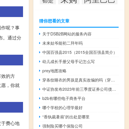
猜你想看的文章
创作呢？事
关于DSB2B网站的服务内容
布。通过分
未来姑爷能初二拜年吗
中国百强县2015（2015全国百强县简介）
幼儿成长手册父母手记怎么写
prey地图攻略
有效的方
穿条纹睡衣的男孩是真实改编的吗（穿条纹睡衣的男孩百度云）
意愿，你就
中证协发布2023年前三季度证券公司债券承销业务专项统计
b2b有哪些电子商务平台
哪个学校的心理学最好
“香纨裁暑扇”的出处是哪里
过于费心地
强制险买哪个保险公司