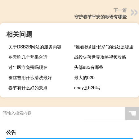
下一篇
守护春节平安的标语有哪些
相关问题
关于DSB2B网站的服务内容
“谁看挟剑赴长桥”的出处是哪里
冬天吃几个苹果合适
战役失落世界攻略视频攻略
过年医疗免费吗现在
头部985有哪些
蚕丝被用什么清洗最好
最大的b2b
春节有什么好的景点
ebay是b2b吗
布卡互动 V5.4.1 官方版（布卡互动 V5.4.1 官方版功能简介）
☚
公告