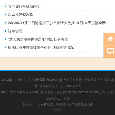
春节如何祝福新同学
法系巡洋舰攻略
2023年09月20日海南省三沙市疫情大数据-今日/今天疫情全网搜索最新实时消息动态情况通知播报
订单管理
“意其飘然脱去世俗之乐”的出处是哪里
律所因收费过低被警告处分 到底是啥情况
Copyright © 2012 - 2026
敦实网
Powered by
网站分类目录
|
精选推荐文章
|
网站地
图
|
疑难解答
陕ICP备05009492号
声明：本站内容来自互联网，如信息有错误可发邮件到f_fb#foxmail.com说明，我们
会及时纠正，谢谢
本站仅为个人兴趣爱好，不接盈利性广告及商业合作
小男孩