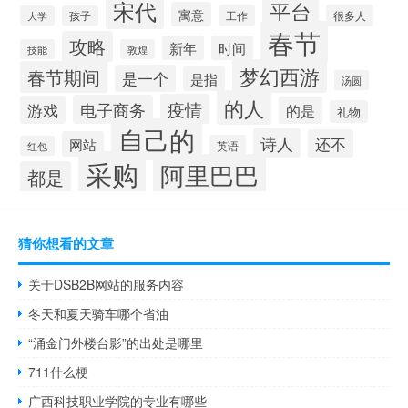
宋代
平台
寓意
工作
很多人
大学
孩子
春节
攻略
新年
时间
技能
敦煌
梦幻西游
春节期间
是一个
是指
汤圆
的人
疫情
电子商务
游戏
的是
礼物
自己的
诗人
还不
网站
英语
红包
采购
阿里巴巴
都是
猜你想看的文章
关于DSB2B网站的服务内容
冬天和夏天骑车哪个省油
“涌金门外楼台影”的出处是哪里
711什么梗
广西科技职业学院的专业有哪些