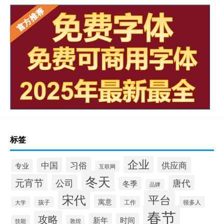
标签
企业
习俗
供应商
中国
专业
互联网
冬天
元宵节
公司
唐代
冬季
品牌
宋代
平台
寓意
工作
很多人
大学
孩子
春节
攻略
新年
时间
技能
敦煌