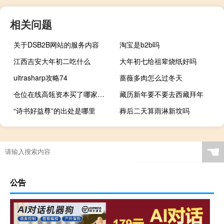
相关问题
关于DSB2B网站的服务内容
淘宝是b2b吗
江西吉安大年初二吃什么
大年初七给祖辈烧纸好吗
uitrasharp攻略74
蔷薇多肉怎么过冬天
仓位在线高瓴资本买了哪家公司
藏历新年要不要去西藏拜年
“诗书好益尊”的出处是哪里
葬后二天算雨淋新坟吗
先装门还是先刷乳胶漆
☚
公告