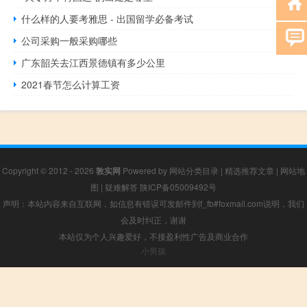
什么样的人要考雅思 - 出国留学必备考试
公司采购一般采购哪些
广东韶关去江西景德镇有多少公里
2021春节怎么计算工资
Copyright © 2012 - 2026
敦实网
Powered by
网站分类目录
|
精选推荐文章
|
网站地
图
|
疑难解答
陕ICP备05009492号
声明：本站内容来自互联网，如信息有错误可发邮件到f_fb#foxmail.com说明，我们
会及时纠正，谢谢
本站仅为个人兴趣爱好，不接盈利性广告及商业合作
小男孩