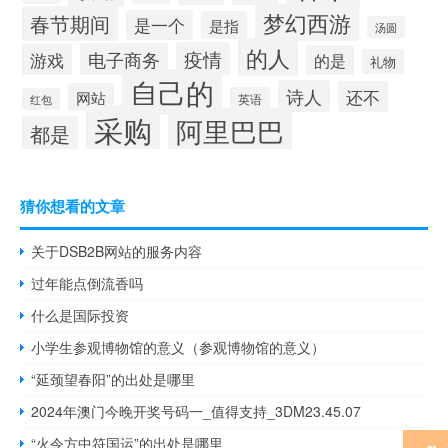
梦幻西游
春节期间
是一个
是指
汤圆
的人
疫情
电子商务
游戏
的是
礼物
自己的
诗人
还不
网站
英语
红包
采购
阿里巴巴
都是
猜你想看的文章
关于DSB2B网站的服务内容
过年能点倒流香吗
什么是国际投资
小学生参观博物馆的意义（参观博物馆的意义）
“延颈望春阳”的出处是哪里
2024年澳门今晚开奖号码一_值得支持_3DM23.45.07
“火令方中符国运”的出处是哪里