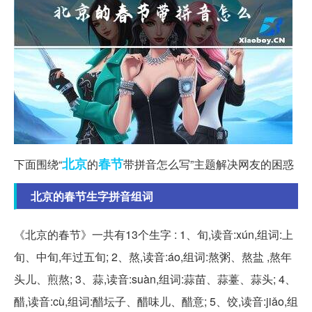
北京
春节
下面围绕“
的
带拼音怎么写”主题解决网友的困惑
北京的春节生字拼音组词
《北京的春节》一共有13个生字 : 1、旬,读音:xún,组词:上
旬、中旬,年过五旬; 2、熬,读音:áo,组词:熬粥、熬盐 ,熬年
头儿、煎熬; 3、蒜,读音:suàn,组词:蒜苗、蒜薹、蒜头; 4、
醋,读音:cù,组词:醋坛子、醋味儿、醋意; 5、饺,读音:jiǎo,组