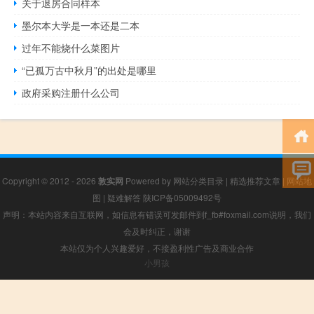
关于退房合同样本
墨尔本大学是一本还是二本
过年不能烧什么菜图片
“已孤万古中秋月”的出处是哪里
政府采购注册什么公司
Copyright © 2012 - 2026
敦实网
Powered by
网站分类目录
|
精选推荐文章
|
网站地
图
|
疑难解答
陕ICP备05009492号
声明：本站内容来自互联网，如信息有错误可发邮件到f_fb#foxmail.com说明，我们
会及时纠正，谢谢
本站仅为个人兴趣爱好，不接盈利性广告及商业合作
小男孩