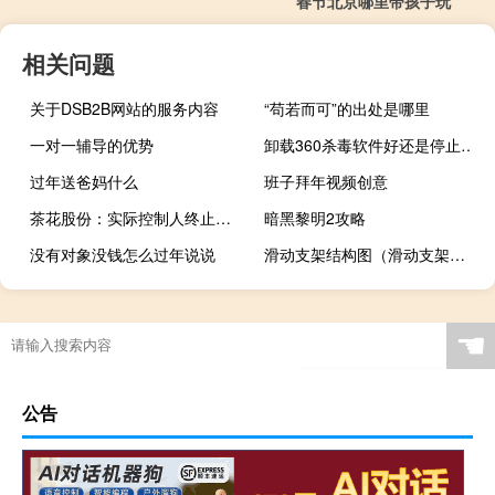
春节北京哪里带孩子玩
相关问题
关于DSB2B网站的服务内容
“苟若而可”的出处是哪里
一对一辅导的优势
卸载360杀毒软件好还是停止运行好（怎么卸载360杀毒）
过年送爸妈什么
班子拜年视频创意
茶花股份：实际控制人终止协议转让公司部分股份
暗黑黎明2攻略
没有对象没钱怎么过年说说
滑动支架结构图（滑动支架的作用）
冬天不喝酒可以减肥吗
☚
公告