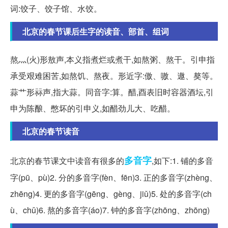
词:饺子、饺子馆、水饺。
北京的春节课后生字的读音、部首、组词
熬灬(火)形敖声,本义指煮烂或煮干,如熬粥、熬干。引申指
承受艰难困苦,如熬饥、熬夜。形近字:傲、嗷、遨、獒等。
蒜艹形祘声,指大蒜。同音字:算。醋,酉表旧时容器酒坛,引
申为陈酿、憋坏的引申义,如醋劲儿大、吃醋。
北京的春节读音
多音字
北京的春节课文中读音有很多的
,如下:1. 铺的多音
字(pū、pù)2. 分的多音字(fèn、fēn)3. 正的多音字(zhèng、
zhēng)4. 更的多音字(gēng、gèng、jiǔ)5. 处的多音字(ch
ù、chǔ)6. 熬的多音字(áo)7. 钟的多音字(zhōng、zhōng)