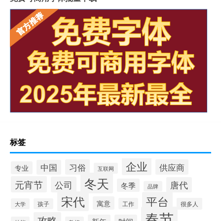
标签
企业
习俗
供应商
中国
专业
互联网
冬天
元宵节
公司
唐代
冬季
品牌
宋代
平台
寓意
工作
很多人
大学
孩子
春节
攻略