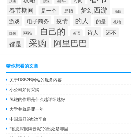
新年
时间
技能
敦煌
梦幻西游
春节期间
是一个
是指
汤圆
的人
疫情
电子商务
游戏
的是
礼物
自己的
诗人
还不
网站
英语
红包
采购
阿里巴巴
都是
猜你想看的文章
关于DSB2B网站的服务内容
小公司如何采购
氢键的作用是什么越详细越好
大学并轨是哪一年
中国最好的b2b平台
“君恩深恨隔云泥”的出处是哪里