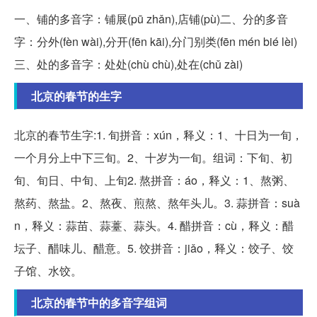
一、铺的多音字：铺展(pū zhǎn),店铺(pù)二、分的多音
字：分外(fèn wài),分开(fēn kāi),分门别类(fēn mén bié lèi)
三、处的多音字：处处(chù chù),处在(chǔ zài)
北京的春节的生字
北京的春节生字:1. 旬拼音：xún，释义：1、十日为一旬，
一个月分上中下三旬。2、十岁为一旬。组词：下旬、初
旬、旬日、中旬、上旬2. 熬拼音：áo，释义：1、熬粥、
熬药、熬盐。2、熬夜、煎熬、熬年头儿。3. 蒜拼音：suà
n，释义：蒜苗、蒜薹、蒜头。4. 醋拼音：cù，释义：醋
坛子、醋味儿、醋意。5. 饺拼音：jiǎo，释义：饺子、饺
子馆、水饺。
北京的春节中的多音字组词