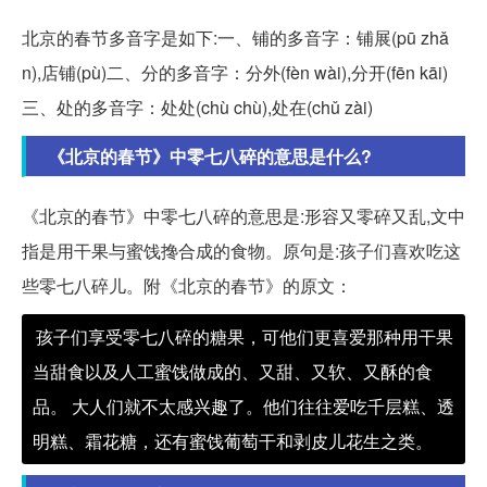
北京的春节多音字是如下:一、铺的多音字：铺展(pū zhǎ
n),店铺(pù)二、分的多音字：分外(fèn wài),分开(fēn kāi)
三、处的多音字：处处(chù chù),处在(chǔ zài)
《北京的春节》中零七八碎的意思是什么?
《北京的春节》中零七八碎的意思是:形容又零碎又乱,文中
指是用干果与蜜饯搀合成的食物。原句是:孩子们喜欢吃这
些零七八碎儿。附《北京的春节》的原文：
孩子们享受零七八碎的糖果，可他们更喜爱那种用干果
当甜食以及人工蜜饯做成的、又甜、又软、又酥的食
品。 大人们就不太感兴趣了。他们往往爱吃千层糕、透
明糕、霜花糖，还有蜜饯葡萄干和剥皮儿花生之类。