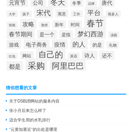
冬天
元宵节
公司
唐代
冬季
品牌
宋代
平台
寓意
工作
很多人
大学
孩子
春节
攻略
新年
时间
技能
敦煌
梦幻西游
春节期间
是一个
是指
汤圆
的人
疫情
电子商务
游戏
的是
礼物
自己的
诗人
还不
网站
英语
红包
采购
阿里巴巴
都是
猜你想看的文章
关于DSB2B网站的服务内容
张小月后来怎么样了
适合学生用的水乳排行
“云黄知塞近”的出处是哪里