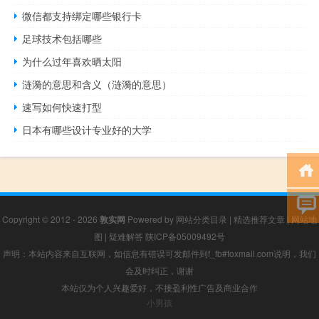
微信都支持绑定哪些银行卡
足球技术包括哪些
为什么过年喜欢晒太阳
涟漪的意思和含义（涟漪的意思）
速写如何快速打型
日本有哪些设计专业好的大学
Copyright © 2012 - 2026
敦实网
Powered by
网站分类目录
|
精选推荐文章
|
网站地
图
|
疑难解答
陕ICP备05009492号
声明：本站内容来自互联网，如信息有错误可发邮件到f_fb#foxmail.com说明，我们
会及时纠正，谢谢
本站仅为个人兴趣爱好，不接盈利性广告及商业合作
小男孩