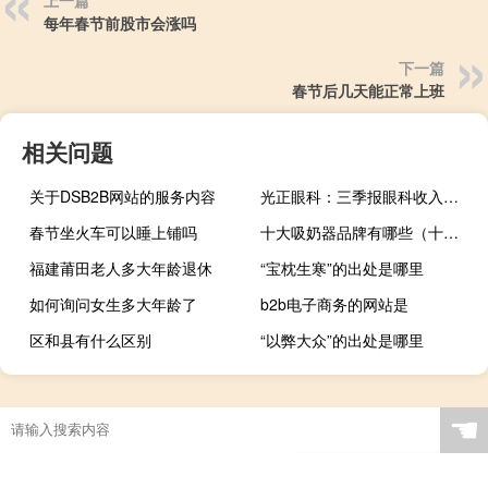
每年春节前股市会涨吗
下一篇
春节后几天能正常上班
相关问题
关于DSB2B网站的服务内容
光正眼科：三季报眼科收入同比增50%
春节坐火车可以睡上铺吗
十大吸奶器品牌有哪些（十大吸奶器品牌）
福建莆田老人多大年龄退休
“宝枕生寒”的出处是哪里
如何询问女生多大年龄了
b2b电子商务的网站是
区和县有什么区别
“以弊大众”的出处是哪里
沈阳智慧医保能办理门诊统筹地点吗
☚