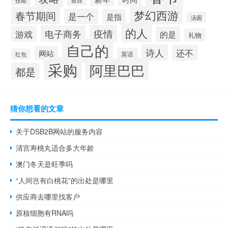
技能
敦煌
梦幻西游
春节期间
是一个
是指
汤圆
的人
疫情
电子商务
游戏
的是
礼物
自己的
诗人
还不
网站
英语
红包
采购
阿里巴巴
都是
猜你想看的文章
关于DSB2B网站的服务内容
清宫寿桃丸适合多大年龄
澳门冬天是旺季吗
“人间岂有白桃花”的出处是哪里
供应商去哪里找客户
原核细胞有RNA吗