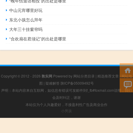
“晚年恬退语相投”的出处是哪里
中山元宵哪里好玩
东北小孩怎么拜年
大年三十挂窗帘吗
“合欢扇在君须记”的出处是哪里
Copyright © 2012 - 2026
敦实网
Powered by
网站分类目录
|
精选推荐文章
|
网站地
图
|
疑难解答
陕ICP备05009492号
声明：本站内容来自互联网，如信息有错误可发邮件到f_fb#foxmail.com说明，我们
会及时纠正，谢谢
本站仅为个人兴趣爱好，不接盈利性广告及商业合作
小男孩