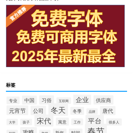
标签
企业
习俗
供应商
中国
专业
互联网
冬天
元宵节
公司
唐代
冬季
品牌
宋代
平台
寓意
工作
很多人
大学
孩子
春节
攻略
新年
时间