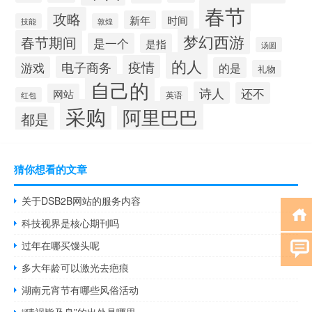
春节
攻略
新年
时间
技能
敦煌
梦幻西游
春节期间
是一个
是指
汤圆
的人
疫情
电子商务
游戏
的是
礼物
自己的
诗人
还不
网站
英语
红包
采购
阿里巴巴
都是
猜你想看的文章
关于DSB2B网站的服务内容
科技视界是核心期刊吗
过年在哪买馒头呢
多大年龄可以激光去疤痕
湖南元宵节有哪些风俗活动
“猜祸皆及身”的出处是哪里