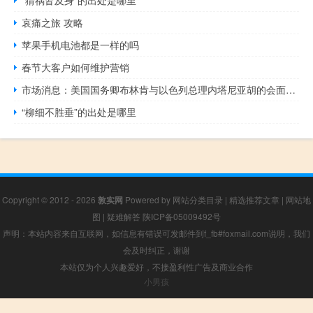
哀痛之旅 攻略
苹果手机电池都是一样的吗
春节大客户如何维护营销
市场消息：美国国务卿布林肯与以色列总理内塔尼亚胡的会面持续了7.5个小时
“柳细不胜垂”的出处是哪里
Copyright © 2012 - 2026
敦实网
Powered by
网站分类目录
|
精选推荐文章
|
网站地
图
|
疑难解答
陕ICP备05009492号
声明：本站内容来自互联网，如信息有错误可发邮件到f_fb#foxmail.com说明，我们
会及时纠正，谢谢
本站仅为个人兴趣爱好，不接盈利性广告及商业合作
小男孩