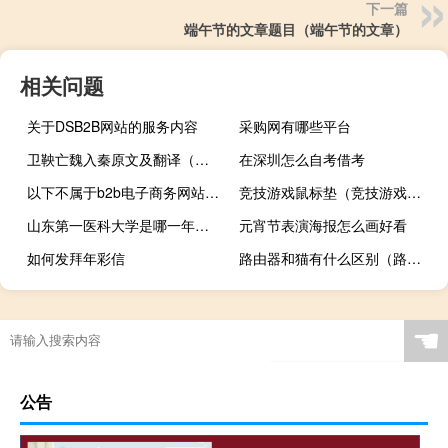
下一篇
端午节的文章题目（端午节的文章）
相关问题
关于DSB2B网站的服务内容
采购网有哪些平台
卫鞅亡魏入秦原文及翻译（卫鞅亡魏入秦翻译）
在深圳怎么自考借考
以下不属于b2b电子商务网站的是
竞技游戏鼠标垫（竞技游戏鼠标）
山东第一医科大学是哪一年创办的
元宵节表演海报怎么画好看
如何发拜年彩信
路由器和猫有什么区别（路由器和猫）
比较好的b2b平台
☚
公告