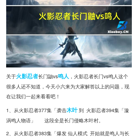
火影忍者
鸣人
关于
长门鼬vs
，火影忍者长门vs鸣人这个
很多人还不知道，今天小六来为大家解答以上的问题，现
在让我们一起来看看吧！
木叶
1、从火影忍者377集「袭击
到 火影忍者394集「漩
涡鸣人物语」 这段全是长门侵略木叶村。
2、从火影忍者383集「爆发 仙人模式 开始就是鸣人与长