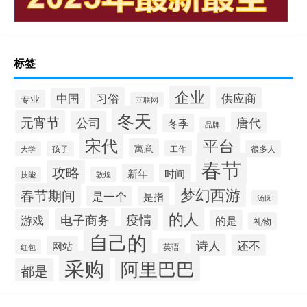
标签
企业
习俗
供应商
中国
专业
互联网
冬天
元宵节
公司
唐代
冬季
品牌
宋代
平台
寓意
工作
很多人
大学
孩子
春节
攻略
新年
时间
技能
敦煌
梦幻西游
春节期间
是一个
是指
汤圆
的人
疫情
电子商务
游戏
的是
礼物
自己的
诗人
还不
网站
英语
红包
采购
阿里巴巴
都是