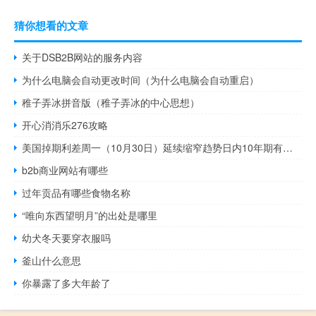
猜你想看的文章
关于DSB2B网站的服务内容
为什么电脑会自动更改时间（为什么电脑会自动重启）
稚子弄冰拼音版（稚子弄冰的中心思想）
开心消消乐276攻略
美国掉期利差周一（10月30日）延续缩窄趋势日内10年期有担保隔夜融资利率（SOFR）一度跌至2020年10月以来新低水平
b2b商业网站有哪些
过年贡品有哪些食物名称
“唯向东西望明月”的出处是哪里
幼犬冬天要穿衣服吗
釜山什么意思
你暴露了多大年龄了