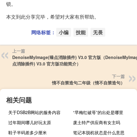
锁。
本文到此分享完毕，希望对大家有所帮助。
网络标签：
小编
技能
无畏
上一篇
DenoiseMyImage(噪点消除插件) V3.0 官方版（DenoiseMyIma
点消除插件) V3.0 官方版功能简介）
下一篇
情不自禁造句二年级（情不自禁造句）
相关问题
关于DSB2B网站的服务内容
“早梅红破萼”的出处是哪里
过年期间哪儿好玩太原
废土特产供应商有女主吗
鞋子半码差多少厘米
笔记本脱机状态是什么意思