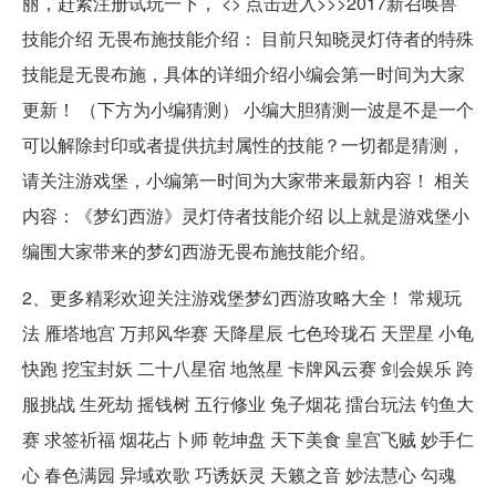
丽，赶紧注册试玩一下， <> 点击进入>>>2017新召唤兽
技能介绍 无畏布施技能介绍： 目前只知晓灵灯侍者的特殊
技能是无畏布施，具体的详细介绍小编会第一时间为大家
更新！ （下方为小编猜测） 小编大胆猜测一波是不是一个
可以解除封印或者提供抗封属性的技能？一切都是猜测，
请关注游戏堡，小编第一时间为大家带来最新内容！ 相关
内容：《梦幻西游》灵灯侍者技能介绍 以上就是游戏堡小
编围大家带来的梦幻西游无畏布施技能介绍。
2、更多精彩欢迎关注游戏堡梦幻西游攻略大全！ 常规玩
法 雁塔地宫 万邦风华赛 天降星辰 七色玲珑石 天罡星 小龟
快跑 挖宝封妖 二十八星宿 地煞星 卡牌风云赛 剑会娱乐 跨
服挑战 生死劫 摇钱树 五行修业 兔子烟花 擂台玩法 钓鱼大
赛 求签祈福 烟花占卜师 乾坤盘 天下美食 皇宫飞贼 妙手仁
心 春色满园 异域欢歌 巧诱妖灵 天籁之音 妙法慧心 勾魂