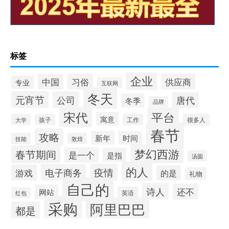
标签
企业
习俗
供应商
中国
专业
互联网
冬天
元宵节
公司
唐代
冬季
品牌
宋代
平台
寓意
工作
很多人
大学
孩子
春节
攻略
新年
时间
技能
敦煌
梦幻西游
春节期间
是一个
是指
汤圆
的人
疫情
电子商务
游戏
的是
礼物
自己的
诗人
还不
网站
英语
红包
采购
阿里巴巴
都是