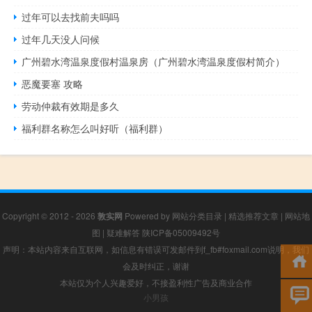
过年可以去找前夫吗吗
过年几天没人问候
广州碧水湾温泉度假村温泉房（广州碧水湾温泉度假村简介）
恶魔要塞 攻略
劳动仲裁有效期是多久
福利群名称怎么叫好听（福利群）
Copyright © 2012 - 2026
敦实网
Powered by
网站分类目录
|
精选推荐文章
|
网站地
图
|
疑难解答
陕ICP备05009492号
声明：本站内容来自互联网，如信息有错误可发邮件到f_fb#foxmail.com说明，我们
会及时纠正，谢谢
本站仅为个人兴趣爱好，不接盈利性广告及商业合作
小男孩