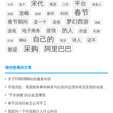
宋代
平台
寓意
工作
很多人
大学
孩子
春节
攻略
新年
时间
技能
敦煌
梦幻西游
春节期间
是一个
是指
汤圆
的人
疫情
电子商务
游戏
的是
礼物
自己的
诗人
还不
网站
英语
红包
采购
阿里巴巴
都是
猜你想看的文章
关于DSB2B网站的服务内容
市场消息：美国国务卿布林肯与以色列总理内塔尼亚胡的会面持续了7.5个小时
“予亦就睡”的出处是哪里
春节活动目标怎么写手工
我想问一下印花税计入什么科目