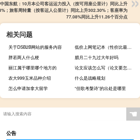
中国东航：10月本公司客运运力投入（按可用座公里计）同比上升
.58%；旅客周转量（按客运人公里计）同比上升302.30%；客座率为
77.08%同比上升11.26个百分点
相关问题
关于DSB2B网站的服务内容
低价上网笔记本（性价比最高上网本(性价比最高的上网本)）
胖若两人什么梗
腊月二十九过大年好吗
丽江属于哪里哪个地方的
论文应该怎么写（论文要怎么写）
农大999玉米品种介绍
什么是战略规划
怎么申请加拿大留学
“但歌考槃诗”的出处是哪里
电子厂污染大吗
☚
公告