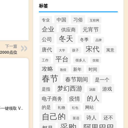
标签
习俗
中国
专业
互联网
企业
元宵节
供应商
冬天
公司
冬季
品牌
下一篇
宋代
唐代
寓意
大学
孩子
000点位
平台
工作
很多人
技能
攻略
新年
时间
敦煌
春节
春节期间
是一个
梦幻西游
游戏
是指
汤圆
的人
疫情
电子商务
的是
网站
礼物
小苹果活动助手一键领取 V1.59 大空白版（小苹果活动助手一键领取 V1.59 大空白版功能简介）
红包
自己的
诗人
还不
英语
采购
阿里巴巴
都是