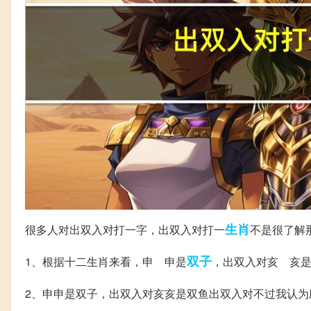
生肖
很多人对出双入对打一字，出双入对打一
不是很了解
双子
1、根据十二生肖来看，申 申是
，出双入对亥 亥
2、申申是双子，出双入对亥亥是双鱼出双入对不过我认为