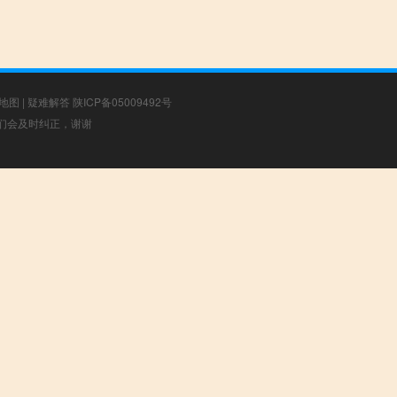
地图
|
疑难解答
陕ICP备05009492号
，我们会及时纠正，谢谢