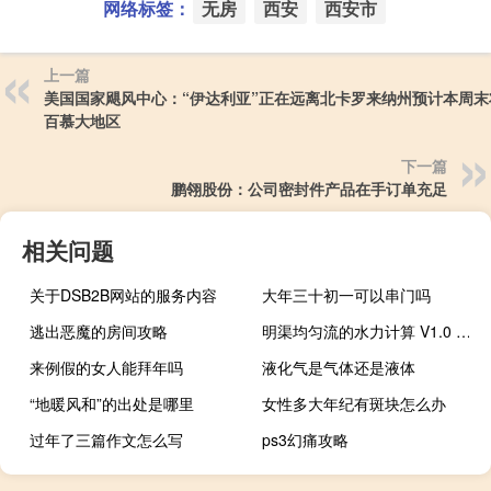
网络标签：
无房
西安
西安市
上一篇
美国国家飓风中心：“伊达利亚”正在远离北卡罗来纳州预计本周末
百慕大地区
下一篇
鹏翎股份：公司密封件产品在手订单充足
相关问题
关于DSB2B网站的服务内容
大年三十初一可以串门吗
逃出恶魔的房间攻略
明渠均匀流的水力计算 V1.0 绿色版（明渠均匀流的水力计算 V1.0 绿色版功能简介）
来例假的女人能拜年吗
液化气是气体还是液体
“地暖风和”的出处是哪里
女性多大年纪有斑块怎么办
过年了三篇作文怎么写
ps3幻痛攻略
元宵下多久