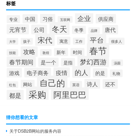
标签
企业
习俗
供应商
中国
专业
互联网
冬天
元宵节
公司
唐代
冬季
品牌
宋代
平台
寓意
工作
很多人
大学
孩子
春节
攻略
新年
时间
技能
敦煌
梦幻西游
春节期间
是一个
是指
汤圆
的人
疫情
电子商务
游戏
的是
礼物
自己的
诗人
还不
网站
英语
红包
采购
阿里巴巴
都是
猜你想看的文章
关于DSB2B网站的服务内容