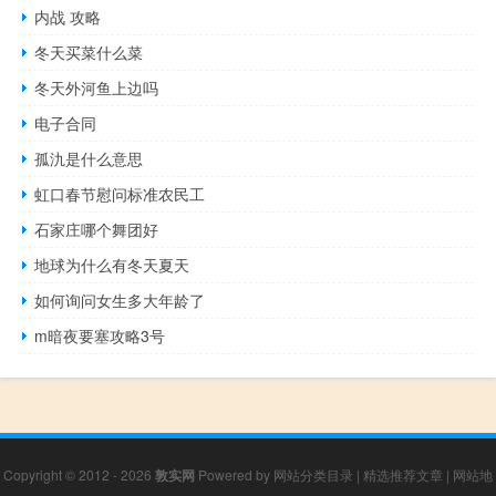
内战 攻略
冬天买菜什么菜
冬天外河鱼上边吗
电子合同
孤氿是什么意思
虹口春节慰问标准农民工
石家庄哪个舞团好
地球为什么有冬天夏天
如何询问女生多大年龄了
m暗夜要塞攻略3号
Copyright © 2012 - 2026
敦实网
Powered by
网站分类目录
|
精选推荐文章
|
网站地