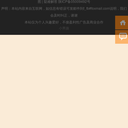
图
|
疑难解答
陕ICP备05009492号
声明：本站内容来自互联网，如信息有错误可发邮件到f_fb#foxmail.com说明，我们
会及时纠正，谢谢
本站仅为个人兴趣爱好，不接盈利性广告及商业合作
小男孩