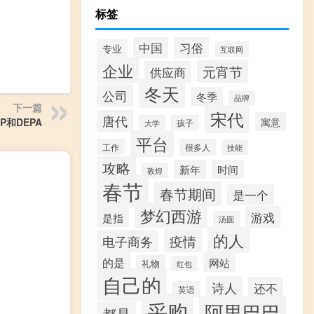
标签
习俗
中国
专业
互联网
企业
元宵节
供应商
冬天
公司
冬季
品牌
下一篇
宋代
唐代
寓意
P和DEPA
大学
孩子
平台
工作
很多人
技能
攻略
新年
时间
敦煌
春节
春节期间
是一个
梦幻西游
游戏
是指
汤圆
的人
疫情
电子商务
的是
网站
礼物
红包
自己的
诗人
还不
英语
采购
阿里巴巴
都是