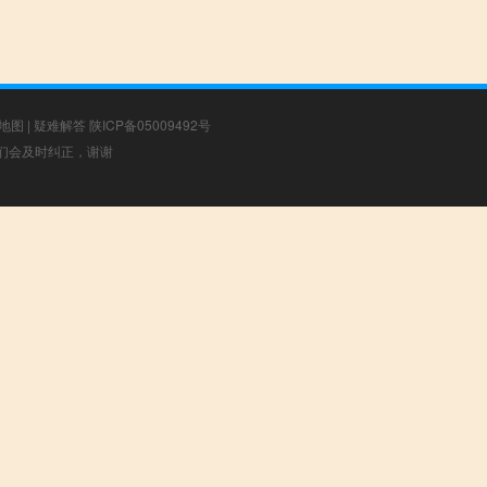
地图
|
疑难解答
陕ICP备05009492号
，我们会及时纠正，谢谢