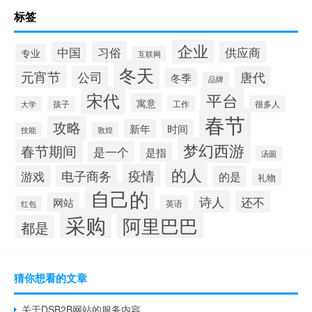
标签
企业
习俗
供应商
中国
专业
互联网
冬天
元宵节
公司
唐代
冬季
品牌
宋代
平台
寓意
工作
很多人
大学
孩子
春节
攻略
新年
时间
技能
敦煌
梦幻西游
春节期间
是一个
是指
汤圆
的人
疫情
电子商务
游戏
的是
礼物
自己的
诗人
还不
网站
英语
红包
采购
阿里巴巴
都是
猜你想看的文章
关于DSB2B网站的服务内容