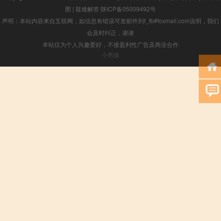
图
|
疑难解答
陕ICP备05009492号
声明：本站内容来自互联网，如信息有错误可发邮件到f_fb#foxmail.com说明，我们
会及时纠正，谢谢
本站仅为个人兴趣爱好，不接盈利性广告及商业合作
小男孩