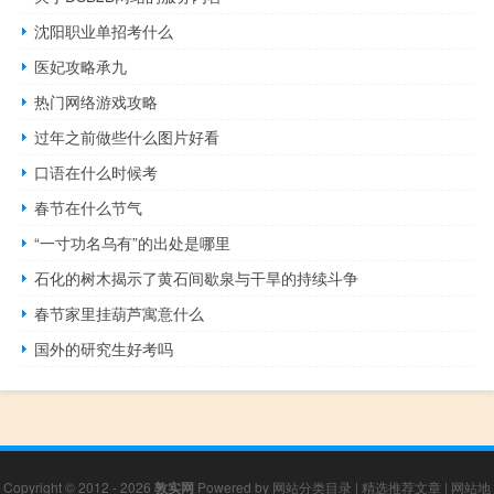
沈阳职业单招考什么
医妃攻略承九
热门网络游戏攻略
过年之前做些什么图片好看
口语在什么时候考
春节在什么节气
“一寸功名乌有”的出处是哪里
石化的树木揭示了黄石间歇泉与干旱的持续斗争
春节家里挂葫芦寓意什么
国外的研究生好考吗
Copyright © 2012 - 2026
敦实网
Powered by
网站分类目录
|
精选推荐文章
|
网站地