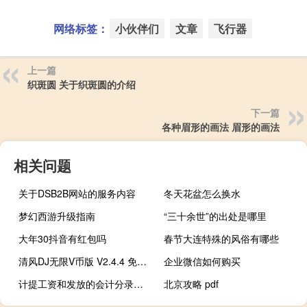
网络标签：
小伙伴们
文章
飞行器
上一篇
织斑圆 关于织斑圆的介绍
下一篇
各种眉形的画法 眉形的画法
相关问题
关于DSB2B网站的服务内容
冬天花盆怎么换水
梦幻西游升级指南
“三十余世”的出处是哪里
大年30抖音有红包吗
春节大连特殊的风俗有哪些
清风DJ无限V币版 V2.4.4 免费版（清风DJ无限V币版 V2.4.4 免费版功能简介）
企业微信如何购买
计提工资和发放的会计分录怎么写（计提工资和发放的会计分录）
北京攻略 pdf
什么叫投档线和控制线 什么叫投名状