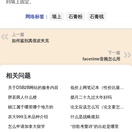
到墙上固定。
网络标签：
墙上
石膏粉
石膏线
上一篇
如何鉴别真假皮夹克
下一篇
facetime音频怎么用
相关问题
关于DSB2B网站的服务内容
低价上网笔记本（性价比最高上网本(性价比最高的上网本)）
胖若两人什么梗
腊月二十九过大年好吗
丽江属于哪里哪个地方的
论文应该怎么写（论文要怎么写）
农大999玉米品种介绍
什么是战略规划
怎么申请加拿大留学
“但歌考槃诗”的出处是哪里