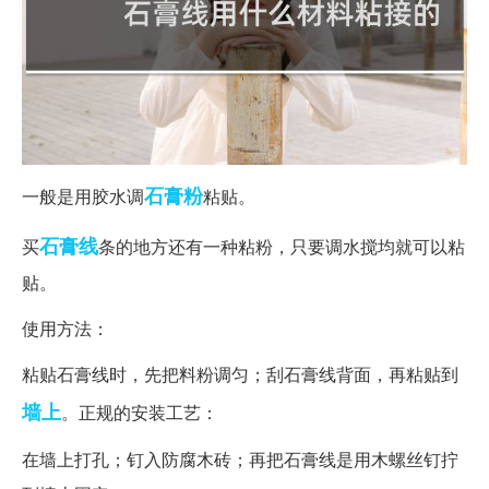
石膏粉
一般是用胶水调
粘贴。
石膏线
买
条的地方还有一种粘粉，只要调水搅均就可以粘
贴。
使用方法：
粘贴石膏线时，先把料粉调匀；刮石膏线背面，再粘贴到
墙上
。正规的安装工艺：
在墙上打孔；钉入防腐木砖；再把石膏线是用木螺丝钉拧