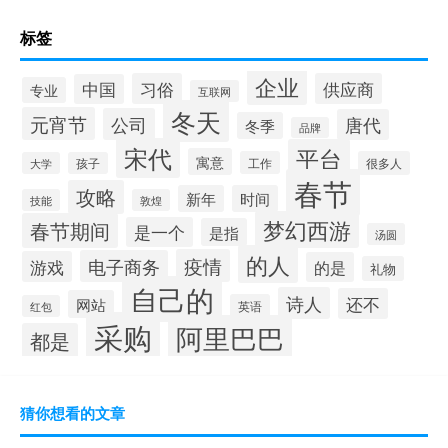
标签
企业
习俗
供应商
中国
专业
互联网
冬天
元宵节
公司
唐代
冬季
品牌
宋代
平台
寓意
工作
很多人
大学
孩子
春节
攻略
新年
时间
技能
敦煌
梦幻西游
春节期间
是一个
是指
汤圆
的人
疫情
电子商务
游戏
的是
礼物
自己的
诗人
还不
网站
英语
红包
采购
阿里巴巴
都是
猜你想看的文章