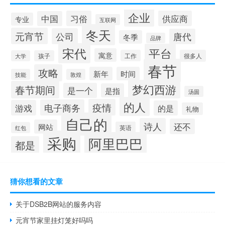
企业
习俗
供应商
中国
专业
互联网
冬天
元宵节
公司
唐代
冬季
品牌
宋代
平台
寓意
工作
很多人
大学
孩子
春节
攻略
新年
时间
技能
敦煌
梦幻西游
春节期间
是一个
是指
汤圆
的人
疫情
电子商务
游戏
的是
礼物
自己的
诗人
还不
网站
英语
红包
采购
阿里巴巴
都是
猜你想看的文章
关于DSB2B网站的服务内容
元宵节家里挂灯笼好吗吗