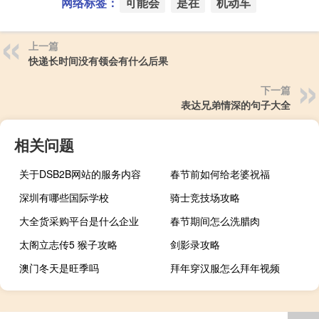
网络标签：
可能会
是在
机动车
上一篇
快递长时间没有领会有什么后果
下一篇
表达兄弟情深的句子大全
相关问题
关于DSB2B网站的服务内容
春节前如何给老婆祝福
深圳有哪些国际学校
骑士竞技场攻略
大全货采购平台是什么企业
春节期间怎么洗腊肉
太阁立志传5 猴子攻略
剑影录攻略
澳门冬天是旺季吗
拜年穿汉服怎么拜年视频
大年初三可以买金子吗女生