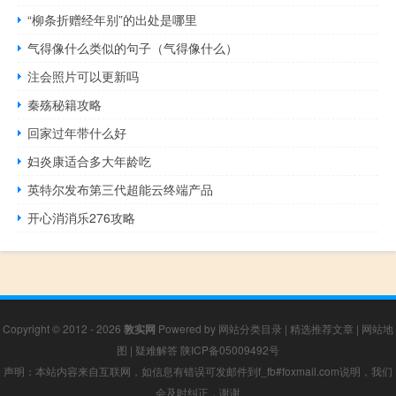
“柳条折赠经年别”的出处是哪里
气得像什么类似的句子（气得像什么）
注会照片可以更新吗
秦殇秘籍攻略
回家过年带什么好
妇炎康适合多大年龄吃
英特尔发布第三代超能云终端产品
开心消消乐276攻略
Copyright © 2012 - 2026
敦实网
Powered by
网站分类目录
|
精选推荐文章
|
网站地
图
|
疑难解答
陕ICP备05009492号
声明：本站内容来自互联网，如信息有错误可发邮件到f_fb#foxmail.com说明，我们
会及时纠正，谢谢