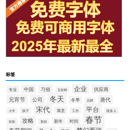
标签
企业
习俗
供应商
中国
专业
互联网
冬天
元宵节
公司
唐代
冬季
品牌
宋代
平台
寓意
工作
很多人
大学
孩子
春节
攻略
新年
时间
技能
敦煌
梦幻西游