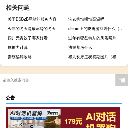
相关问题
关于DSB2B网站的服务内容
洗衣机怕晒怕高温吗
今年的冬天是最寒冷的冬天
steam上的吃鸡游戏叫什么（绝地求生英文全名）
四川元宵饺子哪家好看
过年有哪些特别的风俗照片
摩擦力计算
协警都考什么
秦殇秘籍攻略
婴儿长牙症状初期图片（婴儿长牙症状）
天津南开区可提供红牌电压力锅维修服务地址在哪
☚
公告