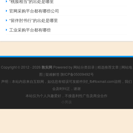
“桃脸相当”的出处是哪里
官网采购平台都有哪些公司
“留伴肘书行”的出处是哪里
工业采购平台都有哪些
Copyright © 2012 - 2026
敦实网
Powered by
网站分类目录
|
精选推荐文章
|
网站地
图
|
疑难解答
陕ICP备05009492号
声明：本站内容来自互联网，如信息有错误可发邮件到f_fb#foxmail.com说明，我们
会及时纠正，谢谢
本站仅为个人兴趣爱好，不接盈利性广告及商业合作
小男孩