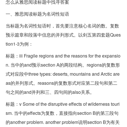
怎么从雅思阅读标题中找寻答案
一、雅思阅读标题为名词性短语
当标题为名词性短语时，首先要注意核心名词的数。复数
预示篇章和段落中信息的并列形式。以剑五第四套题Ques
tion1-3为例：
标题：iii Fragile regions and the reasons for the expansio
n. 当中的and预示section A的两段结构。regions的复数形
式对应段中three types: deserts, mountains and Arctic are
as的并列形式。reasons的复数形式对应第二段句和第二
句之间的and并列和三、四句间的also关系。
标题：v Some of the disruptive effects of wilderness touri
sm. 当中的effects为复数，直接指向section B的第三段句
的another problem. another problem说明section B为有关