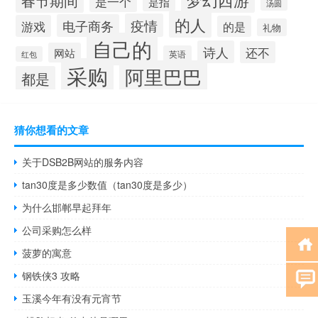
春节期间
是一个
是指
汤圆
的人
疫情
电子商务
游戏
的是
礼物
自己的
诗人
还不
网站
英语
红包
采购
阿里巴巴
都是
猜你想看的文章
关于DSB2B网站的服务内容
tan30度是多少数值（tan30度是多少）
为什么邯郸早起拜年
公司采购怎么样
菠萝的寓意
钢铁侠3 攻略
玉溪今年有没有元宵节