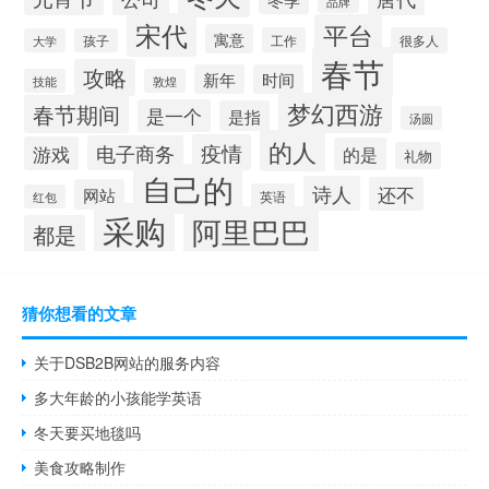
品牌
宋代
平台
寓意
工作
很多人
大学
孩子
春节
攻略
新年
时间
技能
敦煌
梦幻西游
春节期间
是一个
是指
汤圆
的人
疫情
电子商务
游戏
的是
礼物
自己的
诗人
还不
网站
英语
红包
采购
阿里巴巴
都是
猜你想看的文章
关于DSB2B网站的服务内容
多大年龄的小孩能学英语
冬天要买地毯吗
美食攻略制作