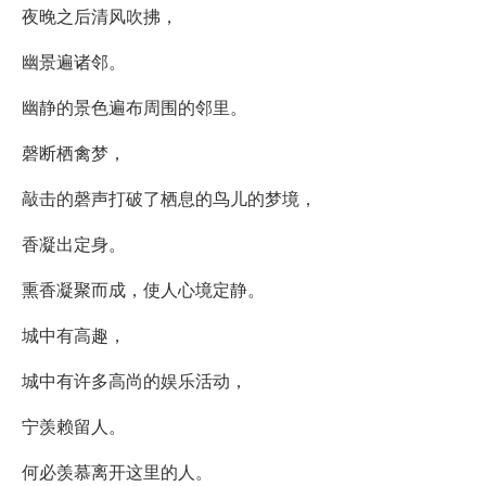
夜晚之后清风吹拂，
幽景遍诸邻。
幽静的景色遍布周围的邻里。
磬断栖禽梦，
敲击的磬声打破了栖息的鸟儿的梦境，
香凝出定身。
熏香凝聚而成，使人心境定静。
城中有高趣，
城中有许多高尚的娱乐活动，
宁羡赖留人。
何必羡慕离开这里的人。