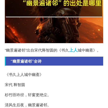
上人
“幽景遍诸邻”出自宋代释智圆的《书久
城中幽斋》。
“幽景遍诸邻”全诗
《书久上人城中幽斋》
宋代 释智圆
杉竹匝吟径，轩窗更绝尘。
清风生后夜，幽景遍诸邻。