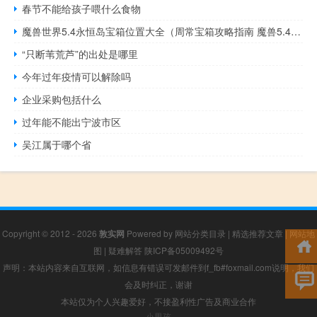
春节不能给孩子喂什么食物
魔兽世界5.4永恒岛宝箱位置大全（周常宝箱攻略指南 魔兽5.4永恒岛宝箱位置详解及永恒装备入手指引 魔兽世界wow永恒岛宝箱坐标 魔兽世界4.3 野外宝箱位置）
“只断苇荒芦”的出处是哪里
今年过年疫情可以解除吗
企业采购包括什么
过年能不能出宁波市区
吴江属于哪个省
Copyright © 2012 - 2026
敦实网
Powered by
网站分类目录
|
精选推荐文章
|
网站地
图
|
疑难解答
陕ICP备05009492号
声明：本站内容来自互联网，如信息有错误可发邮件到f_fb#foxmail.com说明，我们
会及时纠正，谢谢
本站仅为个人兴趣爱好，不接盈利性广告及商业合作
小男孩