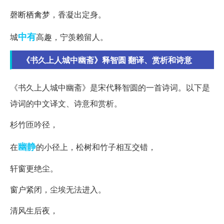
磬断栖禽梦，香凝出定身。
中有
城
高趣，宁羡赖留人。
《书久上人城中幽斋》释智圆 翻译、赏析和诗意
《书久上人城中幽斋》是宋代释智圆的一首诗词。以下是
诗词的中文译文、诗意和赏析。
杉竹匝吟径，
幽静
在
的小径上，松树和竹子相互交错，
轩窗更绝尘。
窗户紧闭，尘埃无法进入。
清风生后夜，