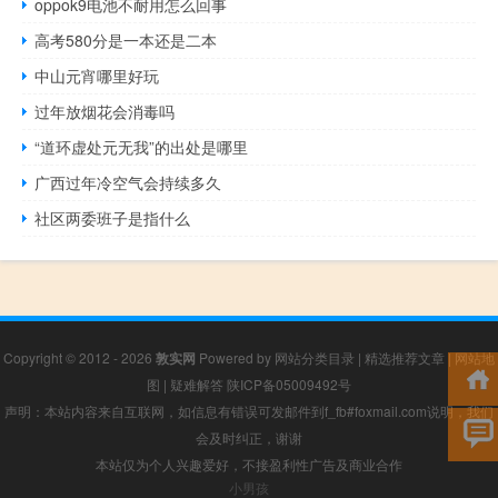
oppok9电池不耐用怎么回事
高考580分是一本还是二本
中山元宵哪里好玩
过年放烟花会消毒吗
“道环虚处元无我”的出处是哪里
广西过年冷空气会持续多久
社区两委班子是指什么
Copyright © 2012 - 2026
敦实网
Powered by
网站分类目录
|
精选推荐文章
|
网站地
图
|
疑难解答
陕ICP备05009492号
声明：本站内容来自互联网，如信息有错误可发邮件到f_fb#foxmail.com说明，我们
会及时纠正，谢谢
本站仅为个人兴趣爱好，不接盈利性广告及商业合作
小男孩