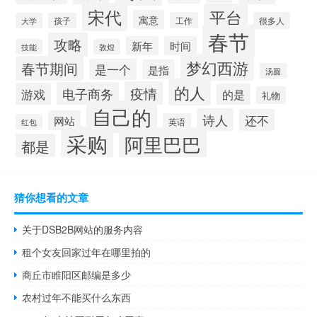
宋代
平台
寓意
工作
很多人
大学
孩子
春节
攻略
新年
时间
技能
敦煌
梦幻西游
春节期间
是一个
是指
汤圆
的人
疫情
电子商务
游戏
的是
礼物
自己的
诗人
还不
网站
英语
红包
采购
阿里巴巴
都是
猜你想看的文章
关于DSB2B网站的服务内容
租个女友回家过年在哪里拍的
商丘市睢阳区邮编是多少
农村过年不能买什么东西