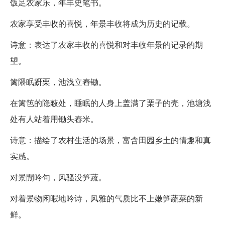
饭足农家乐，年丰史笔书。
农家享受丰收的喜悦，年景丰收将成为历史的记载。
诗意：表达了农家丰收的喜悦和对丰收年景的记录的期
望。
篱隈眠趼栗，池浅立舂锄。
在篱笆的隐蔽处，睡眠的人身上盖满了栗子的壳，池塘浅
处有人站着用锄头舂米。
诗意：描绘了农村生活的场景，富含田园乡土的情趣和真
实感。
对景閒吟句，风骚没笋蔬。
对着景物闲暇地吟诗，风雅的气质比不上嫩笋蔬菜的新
鲜。