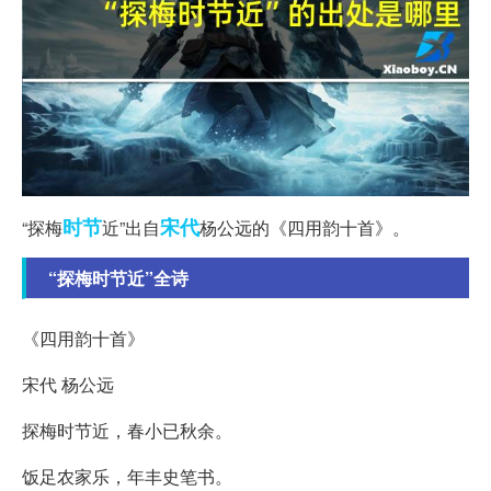
时节
宋代
“探梅
近”出自
杨公远的《四用韵十首》。
“探梅时节近”全诗
《四用韵十首》
宋代 杨公远
探梅时节近，春小已秋余。
饭足农家乐，年丰史笔书。