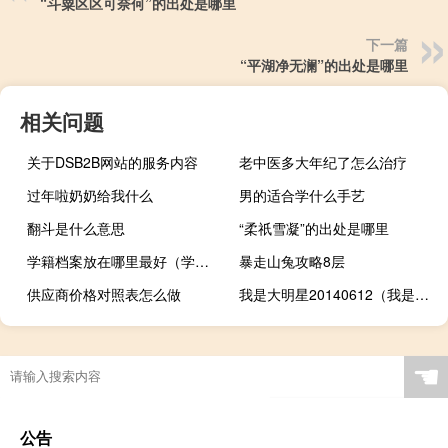
“斗粟区区可奈何”的出处是哪里
下一篇
“平湖净无澜”的出处是哪里
相关问题
关于DSB2B网站的服务内容
老中医多大年纪了怎么治疗
过年啦奶奶给我什么
男的适合学什么手艺
翻斗是什么意思
“柔祇雪凝”的出处是哪里
学籍档案放在哪里最好（学籍档案放哪里）
暴走山兔攻略8层
供应商价格对照表怎么做
我是大明星20140612（我是大明星2014）
水龙头声音大是什么原因导致的
☚
公告