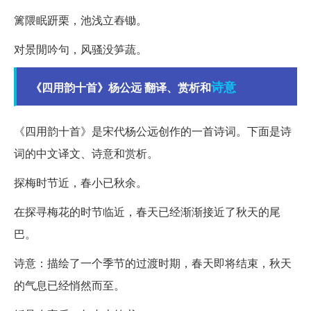
篱隈眠趼栗，池浅立舂锄。
对景閒吟句，风骚没笋蔬。
诗意
《四用韵十首》杨公远 翻译、赏析和
《四用韵十首》是宋代杨公远创作的一首诗词。下面是诗
词的中文译文、诗意和赏析。
探梅时节近，春小已秋余。
在探寻梅花的时节临近，春天已经渐渐接近了秋天的尾
巴。
诗意：描绘了一个季节的过渡时期，春天即将结束，秋天
的气息已经悄然而至。