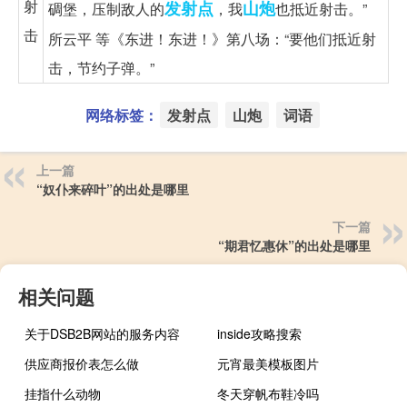
射
发射点
山炮
碉堡，压制敌人的
，我
也抵近射击。”
击
所云平 等《东进！东进！》第八场：“要他们抵近射
击，节约子弹。”
网络标签：
发射点
山炮
词语
上一篇
“奴仆来碎叶”的出处是哪里
下一篇
“期君忆惠休”的出处是哪里
相关问题
关于DSB2B网站的服务内容
inside攻略搜索
供应商报价表怎么做
元宵最美模板图片
挂指什么动物
冬天穿帆布鞋冷吗