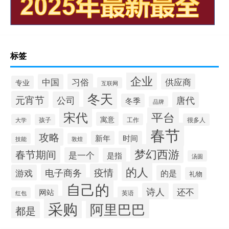
标签
企业
习俗
供应商
中国
专业
互联网
冬天
元宵节
公司
唐代
冬季
品牌
宋代
平台
寓意
工作
很多人
大学
孩子
春节
攻略
新年
时间
技能
敦煌
梦幻西游
春节期间
是一个
是指
汤圆
的人
疫情
电子商务
游戏
的是
礼物
自己的
诗人
还不
网站
英语
红包
采购
阿里巴巴
都是