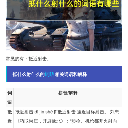
常见的有：抵近射击。
词语
抵什么射什么的
相关词语和解释
词
拼音/解释
语
抵
抵近射击 dǐ jìn shè jī 抵近射击 逼近目标射击。 刘忠
近
《巧取尚庄，开辟豫北》：“步枪、机枪都开火射向