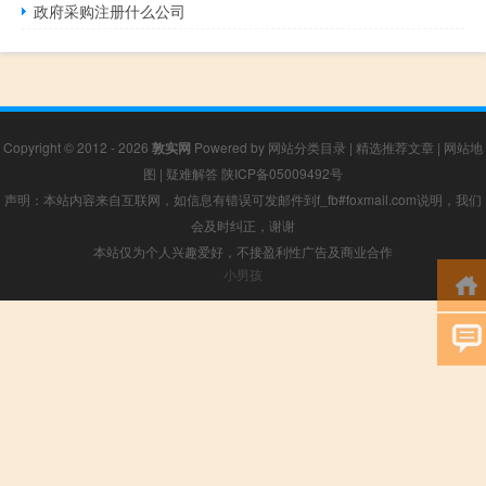
政府采购注册什么公司
Copyright © 2012 - 2026
敦实网
Powered by
网站分类目录
|
精选推荐文章
|
网站地
图
|
疑难解答
陕ICP备05009492号
声明：本站内容来自互联网，如信息有错误可发邮件到f_fb#foxmail.com说明，我们
会及时纠正，谢谢
本站仅为个人兴趣爱好，不接盈利性广告及商业合作
小男孩