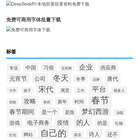
免费可商用字体批量下载
标签
企业
习俗
供应商
中国
专业
互联网
冬天
元宵节
公司
唐代
冬季
品牌
宋代
平台
寓意
工作
很多人
大学
孩子
春节
攻略
新年
时间
技能
敦煌
梦幻西游
春节期间
是一个
是指
汤圆
的人
疫情
电子商务
游戏
的是
礼物
自己的
诗人
还不
网站
英语
红包