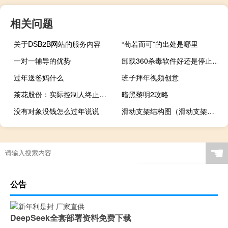
相关问题
关于DSB2B网站的服务内容
“苟若而可”的出处是哪里
一对一辅导的优势
卸载360杀毒软件好还是停止运行好（怎么卸载360杀毒）
过年送爸妈什么
班子拜年视频创意
茶花股份：实际控制人终止协议转让公司部分股份
暗黑黎明2攻略
没有对象没钱怎么过年说说
滑动支架结构图（滑动支架的作用）
冬天不喝酒可以减肥吗
☚
公告
DeepSeek全套部署资料免费下载