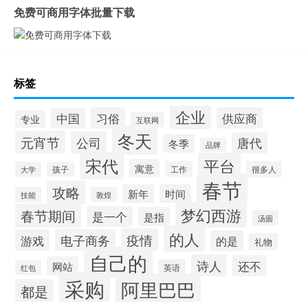
免费可商用字体批量下载
标签
企业
习俗
供应商
中国
专业
互联网
冬天
元宵节
公司
唐代
冬季
品牌
宋代
平台
寓意
工作
很多人
大学
孩子
春节
攻略
新年
时间
技能
敦煌
梦幻西游
春节期间
是一个
是指
汤圆
的人
疫情
电子商务
游戏
的是
礼物
自己的
诗人
还不
网站
英语
红包
采购
阿里巴巴
都是