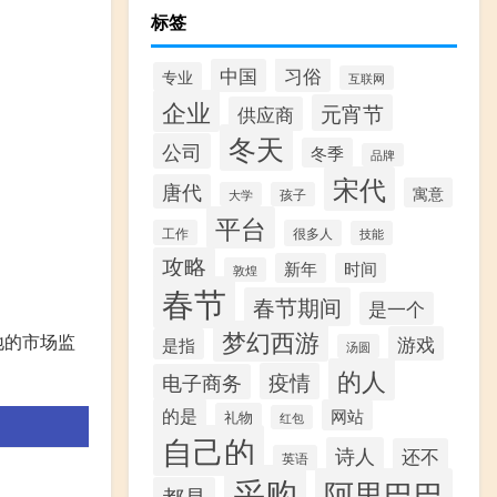
标签
习俗
中国
专业
互联网
企业
元宵节
供应商
冬天
公司
冬季
品牌
宋代
唐代
寓意
大学
孩子
平台
工作
很多人
技能
攻略
新年
时间
敦煌
春节
春节期间
是一个
梦幻西游
地的市场监
游戏
是指
汤圆
的人
疫情
电子商务
的是
网站
礼物
红包
自己的
诗人
还不
英语
采购
阿里巴巴
都是