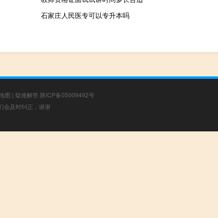
石家庄人民医专可以专升本吗
地图
|
疑难解答
陕ICP备05009492号
，我们会及时纠正，谢谢