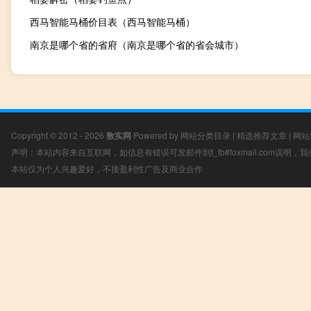
西马智能马桶价目表（西马智能马桶）
南京是哪个省的省府（南京是哪个省的省会城市）
Copyright © 2012 - 2026
敦实网
Powered by
网站分类目录
|
精选推荐文章
|
网站
声明：本站内容来自互联网，如信息有错误可发邮件到f_fb#foxmail.com说明
本站仅为个人兴趣爱好，不接盈利性广告及商业合作