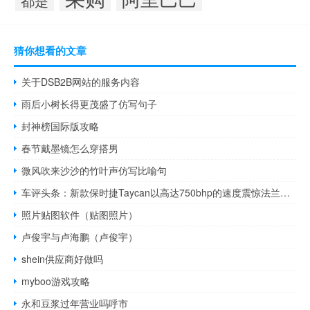
都是
猜你想看的文章
关于DSB2B网站的服务内容
雨后小树长得更茂盛了仿写句子
封神榜国际版攻略
春节戴墨镜怎么穿搭男
微风吹来沙沙的竹叶声仿写比喻句
车评头条：新款保时捷Taycan以高达750bhp的速度震惊法兰克福
照片贴图软件（贴图照片）
卢俊宇与卢海鹏（卢俊宇）
shein供应商好做吗
myboo游戏攻略
永和豆浆过年营业吗呼市