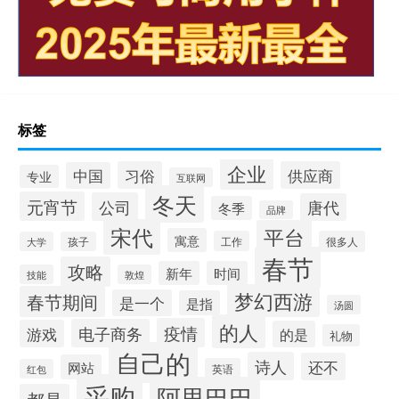
标签
企业
习俗
供应商
中国
专业
互联网
冬天
元宵节
公司
唐代
冬季
品牌
宋代
平台
寓意
工作
很多人
大学
孩子
春节
攻略
新年
时间
技能
敦煌
梦幻西游
春节期间
是一个
是指
汤圆
的人
疫情
电子商务
游戏
的是
礼物
自己的
诗人
还不
网站
英语
红包
采购
阿里巴巴