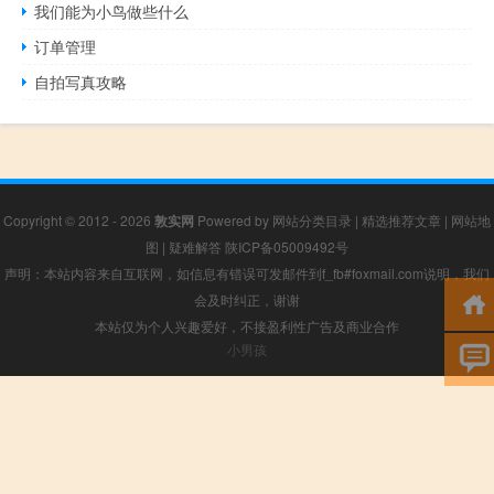
我们能为小鸟做些什么
订单管理
自拍写真攻略
Copyright © 2012 - 2026
敦实网
Powered by
网站分类目录
|
精选推荐文章
|
网站地
图
|
疑难解答
陕ICP备05009492号
声明：本站内容来自互联网，如信息有错误可发邮件到f_fb#foxmail.com说明，我们
会及时纠正，谢谢
本站仅为个人兴趣爱好，不接盈利性广告及商业合作
小男孩