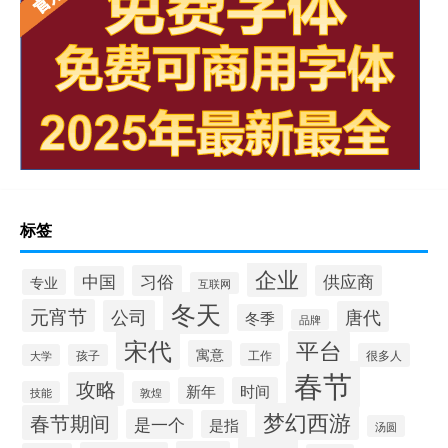
标签
企业
习俗
供应商
中国
专业
互联网
冬天
元宵节
公司
唐代
冬季
品牌
宋代
平台
寓意
工作
很多人
大学
孩子
春节
攻略
新年
时间
技能
敦煌
梦幻西游
春节期间
是一个
是指
汤圆